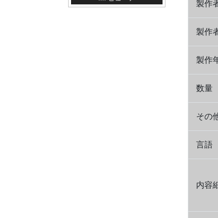
製作
製作
製作
数量
その
言語
内容