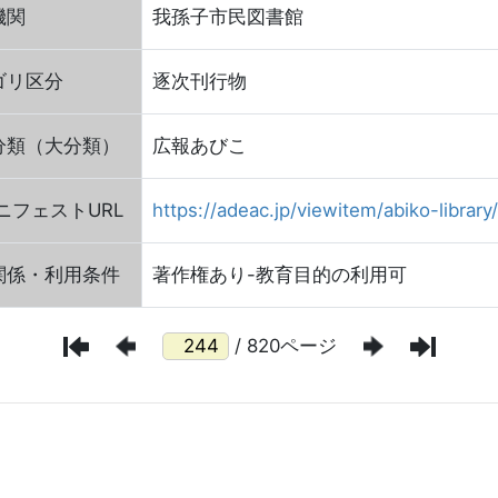
機関
我孫子市民図書館
ゴリ区分
逐次刊行物
分類（大分類）
広報あびこ
FマニフェストURL
https://adeac.jp/viewitem/abiko-librar
関係・利用条件
著作権あり-教育目的の利用可
/ 820ページ