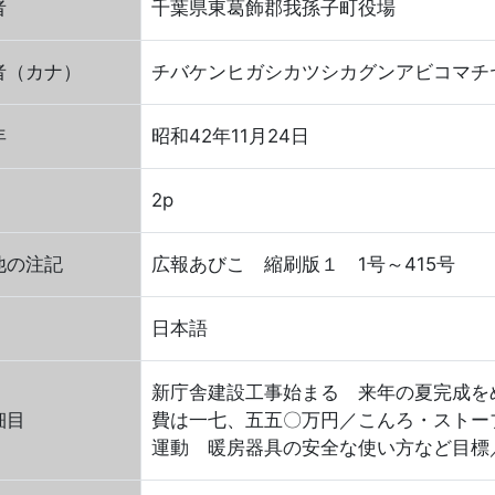
者
千葉県東葛飾郡我孫子町役場
者（カナ）
チバケンヒガシカツシカグンアビコマチ
年
昭和42年11月24日
2p
他の注記
広報あびこ 縮刷版１ 1号～415号
日本語
新庁舎建設工事始まる 来年の夏完成を
細目
費は一七、五五〇万円／こんろ・ストー
運動 暖房器具の安全な使い方など目標