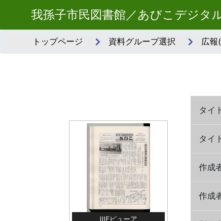
我孫子市民図書館／あびこデジタ
トップページ
資料グループ選択
広報
タイ
タイ
作成
作成
IIIFビューア