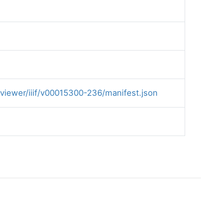
y/viewer/iiif/v00015300-236/manifest.json