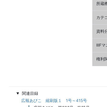
所蔵
カテ
資料
III
権利
関連目録
広報あびこ 縮刷版１ 1号～415号