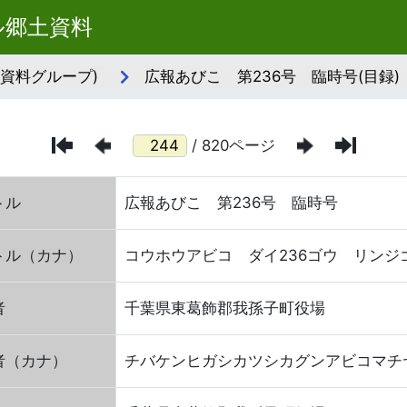
ル郷土資料
(資料グループ)
広報あびこ 第236号 臨時号(目録)
/ 820ページ
トル
広報あびこ 第236号 臨時号
トル（カナ）
コウホウアビコ ダイ236ゴウ リンジ
者
千葉県東葛飾郡我孫子町役場
者（カナ）
チバケンヒガシカツシカグンアビコマチ