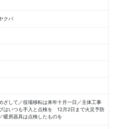
ヤクバ
めざして／役場移転は来年十月一日／主体工事
ブはいつも手入と点検を 12月2日まで火災予防
／暖房器具は点検したものを