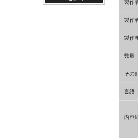
製作
製作
製作
数量
その
言語
内容