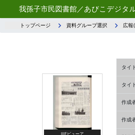
我孫子市民図書館／あびこデジタ
トップページ
資料グループ選択
広報
タイ
タイ
作成
作成
IIIFビューア