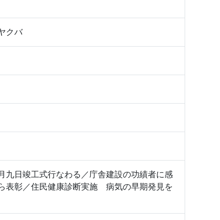
ヤクバ
月九日竣工式行なわる／庁舎建設の功績者に感
ら表彰／住民健康診断実施 病気の早期発見を