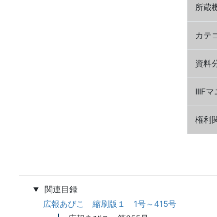
所蔵
カテ
資料
III
権利
関連目録
広報あびこ 縮刷版１ 1号～415号