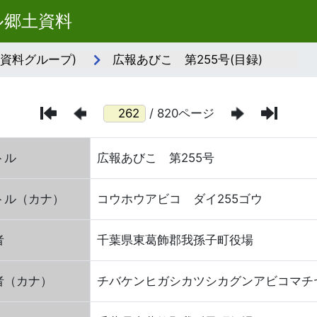
ル郷土資料
(資料グループ)
広報あびこ 第255号(目録)
/ 820ページ
トル
広報あびこ 第255号
トル（カナ）
コウホウアビコ ダイ255ゴウ
者
千葉県東葛飾郡我孫子町役場
者（カナ）
チバケンヒガシカツシカグンアビコマチ