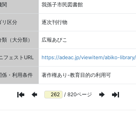
機関
我孫子市民図書館
ゴリ区分
逐次刊行物
分類（大分類）
広報あびこ
FマニフェストURL
https://adeac.jp/viewitem/abiko-librar
関係・利用条件
著作権あり-教育目的の利用可
/ 820ページ