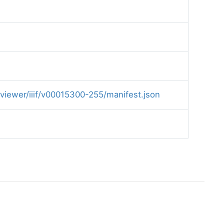
y/viewer/iiif/v00015300-255/manifest.json