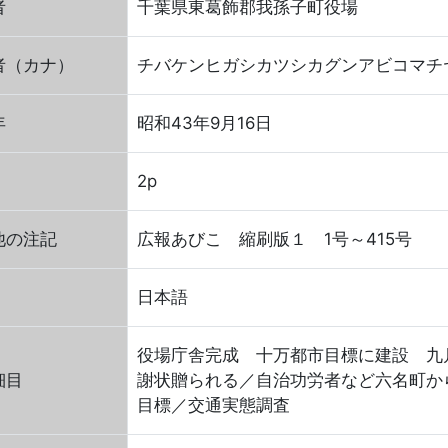
者
千葉県東葛飾郡我孫子町役場
者（カナ）
チバケンヒガシカツシカグンアビコマチ
年
昭和43年9月16日
2p
他の注記
広報あびこ 縮刷版１ 1号～415号
日本語
役場庁舎完成 十万都市目標に建設 九
細目
謝状贈られる／自治功労者など六名町か
目標／交通実態調査