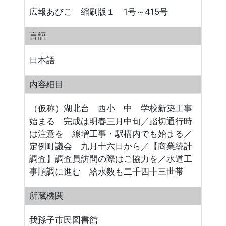
広報あびこ 縮刷版１ 1号～415号
言語
日本語
内容細目
（仮称）湖北台 西小 中 学校新築工事
始まる 完成は明春三月中旬／踏切通行時
は注意を 線増工事・駅構内でも始まる／
定例町議会 九月十六日から／【商業統計
調査】調査員訪問の際はご協力を／水道工
事順調に進む 給水数も二千四十三世帯
所蔵機関
我孫子市民図書館