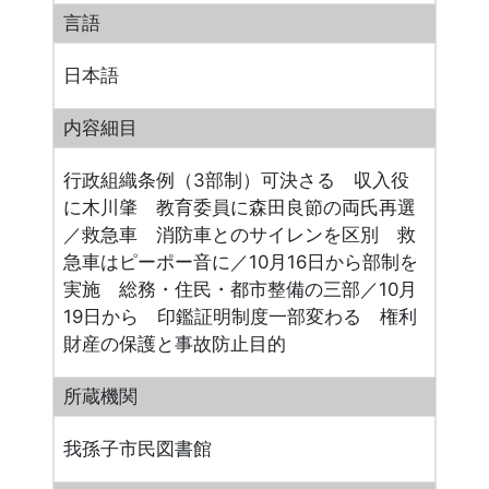
言語
日本語
内容細目
行政組織条例（3部制）可決さる 収入役
に木川肇 教育委員に森田良節の両氏再選
／救急車 消防車とのサイレンを区別 救
急車はピーポー音に／10月16日から部制を
実施 総務・住民・都市整備の三部／10月
19日から 印鑑証明制度一部変わる 権利
財産の保護と事故防止目的
所蔵機関
我孫子市民図書館