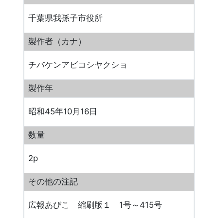
千葉県我孫子市役所
製作者（カナ）
チバケンアビコシヤクショ
製作年
昭和45年10月16日
数量
2p
その他の注記
広報あびこ 縮刷版１ 1号～415号