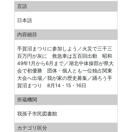
言語
日本語
内容細目
手賀沼まつりに参加しよう／火災で三千三
百万円が灰に 救急車は五百回出動 昭和
49年1月から6月まで／湖北中体操部が県大
会で初優勝 団体・個人とも一位独占関東
大会へ出場／我が家の歴史募集／踊ろう手
賀沼まつり 8月14・15・16日
所蔵機関
我孫子市民図書館
カテゴリ区分