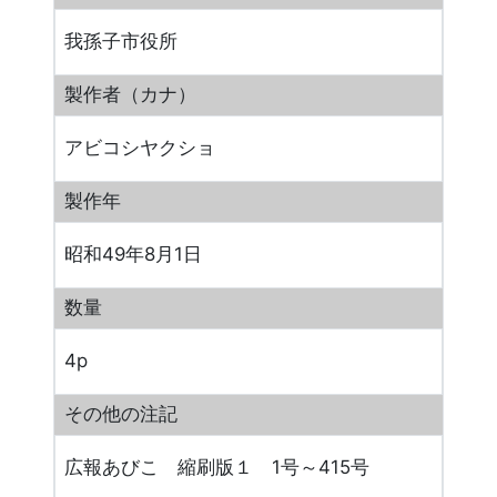
我孫子市役所
製作者（カナ）
アビコシヤクショ
製作年
昭和49年8月1日
数量
4p
その他の注記
広報あびこ 縮刷版１ 1号～415号