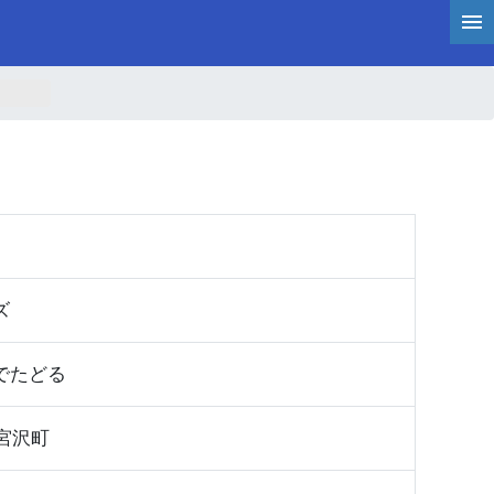
ズ
でたどる
宮沢町