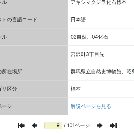
トル
アキシマクジラ化石標本
ストの言語コード
日本語
ンル
02自然、04化石
宮沢町3丁目先
の所在場所
群馬県立自然史博物館、昭
ゴリ区分
標本
ページ
解説ページを見る
/ 101ページ