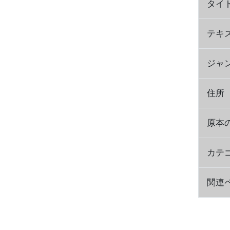
タイ
テキ
ジャ
住所
原本
カテ
関連