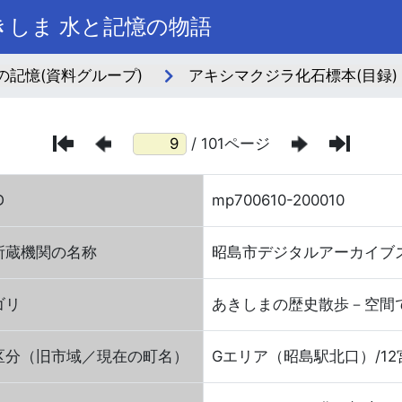
しま 水と記憶の物語
の記憶(資料グループ)
アキシマクジラ化石標本(目録)
/ 101ページ
D
mp700610-200010
所蔵機関の名称
昭島市デジタルアーカイブ
ゴリ
あきしまの歴史散歩－空間
区分（旧市域／現在の町名）
Gエリア（昭島駅北口）/12