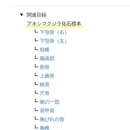
関連目録
アキシマクジラ化石標本
下顎骨（右）
下顎骨（左）
頸椎
脳函部
肋骨
上腕骨
橈骨
尺骨
吻の一部
肩甲骨
胸びれの骨
胸椎