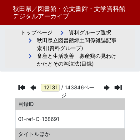
秋田県／図書館・公文書館・文学資料館
デジタルアーカイブ
トップページ
資料グループ選択
秋田県立図書館郷土関係雑誌記事
索引(資料グループ)
畜産と生活改善 寡産鶏の見わけ
かたとその淘汰法(目録)
/ 143846ペー
ジ
目録ID
01-ref-C-168691
タイトルほか