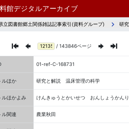
資料館デジタルアーカイブ
県立図書館郷土関係雑誌記事索引(資料グループ)
研究
/ 143846ページ
D
01-ref-C-168731
トルほか
研究と解説 温床管理の科学
トルほかよみ
けんきゅうとかいせつ おんしょうかん
トル関連
農業秋田