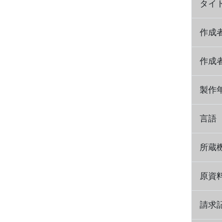
タイ
作成
作成
製作
言語
所蔵
原資
請求