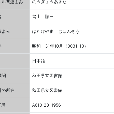
トル関連よみ
のうぎょうあきた
者
畠山 順三
者よみ
はたけやま じゅんぞう
年
昭和 31年10月（0031-10）
日本語
機関
秋田県立図書館
料の所在
秋田県立図書館
記号
A610-23-1956