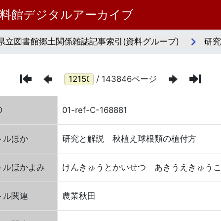
資料館デジタルアーカイブ
県立図書館郷土関係雑誌記事索引(資料グループ)
研究
/ 143846ページ
D
01-ref-C-168881
トルほか
研究と解説 秋植え球根類の植付方
トルほかよみ
けんきゅうとかいせつ あきうえきゅう
トル関連
農業秋田