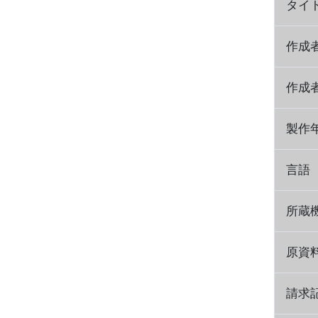
タイ
作成
作成
製作
言語
所蔵
原資
請求