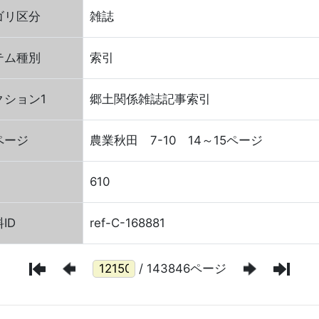
ゴリ区分
雑誌
テム種別
索引
クション1
郷土関係雑誌記事索引
ページ
農業秋田 7-10 14～15ページ
610
ID
ref-C-168881
/ 143846ページ