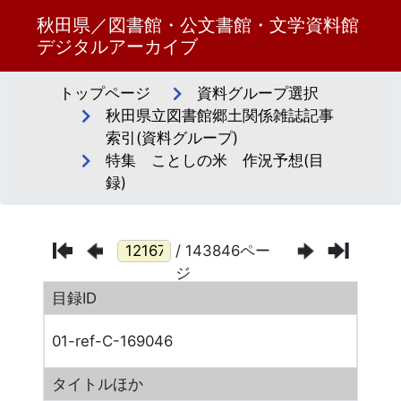
秋田県／図書館・公文書館・文学資料館
デジタルアーカイブ
トップページ
資料グループ選択
秋田県立図書館郷土関係雑誌記事
索引(資料グループ)
特集 ことしの米 作況予想(目
録)
/ 143846ペー
ジ
目録ID
01-ref-C-169046
タイトルほか