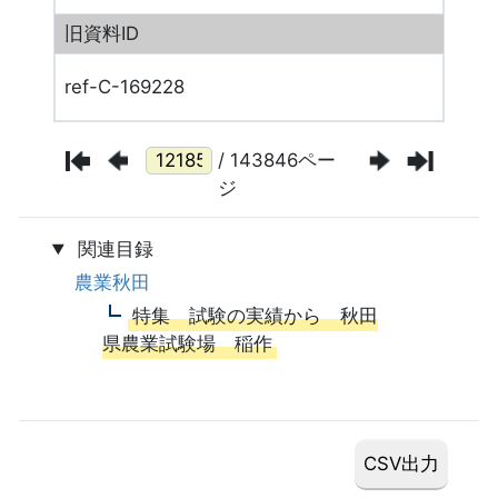
旧資料ID
ref-C-169228
/ 143846ペー
ジ
関連目録
農業秋田
特集 試験の実績から 秋田
県農業試験場 稲作