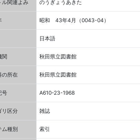
トル関連よみ
のうぎょうあきた
年
昭和 43年4月（0043-04）
日本語
機関
秋田県立図書館
料の所在
秋田県立図書館
記号
A610-23-1968
ゴリ区分
雑誌
テム種別
索引