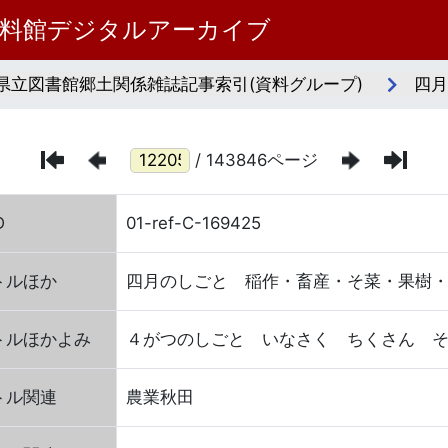
資料館デジタルアーカイブ
県立図書館郷土関係雑誌記事索引(資料グループ)
四月
/ 143846ページ
D
01-ref-C-169425
トルほか
四月のしごと 稲作・畜産・そ菜・果樹
トルほかよみ
４がつのしごと いなさく ちくさん 
トル関連
農業秋田