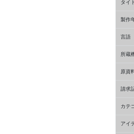
タイ
製作
言語
所蔵
原資
請求
カテ
アイ