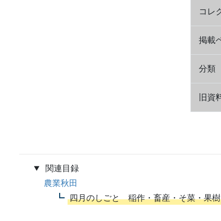
コレ
掲載
分類
旧資料
関連目録
農業秋田
四月のしごと 稲作・畜産・そ菜・果樹