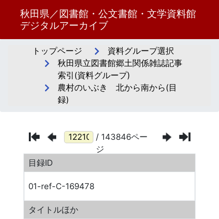
秋田県／図書館・公文書館・文学資料館
デジタルアーカイブ
トップページ
資料グループ選択
秋田県立図書館郷土関係雑誌記事
索引(資料グループ)
農村のいぶき 北から南から(目
録)
/ 143846ペー
ジ
目録ID
01-ref-C-169478
タイトルほか