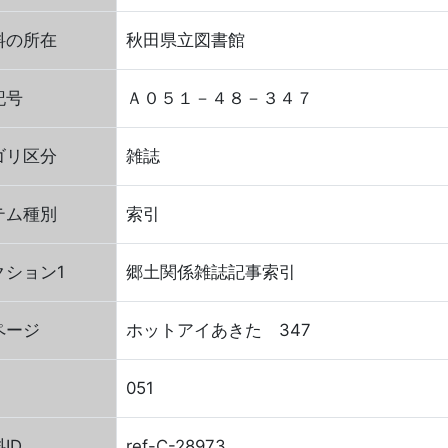
料の所在
秋田県立図書館
記号
Ａ０５１－４８－３４７
ゴリ区分
雑誌
テム種別
索引
クション1
郷土関係雑誌記事索引
ページ
ホットアイあきた 347
051
ID
ref-C-28973