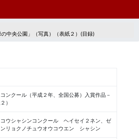
の中央公園」（写真）（表紙２）(目録)
真コンクール（平成２年、全国公募）入賞作品－
紙２）
ンコウシャシンコンクール ヘイセイ２ネン、ゼ
シンリョクノチュウオウコウエン シャシン