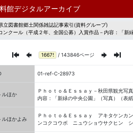
資料館デジタルアーカイブ
県立図書館郷土関係雑誌記事索引(資料グループ)
コンクール（平成２年、全国公募）入賞作品－内容：「新緑
/ 143846ページ
D
01-ref-C-28973
Ｐｈｏｔｏ＆Ｅｓｓａｙ－秋田県観光写
トルほか
内容：「新緑の中央公園」（写真）（表
Ｐｈｏｔｏ＆Ｅｓｓａｙ アキタケンカ
トルほかよみ
ンコクコウボ ニュウショウサクヒン 