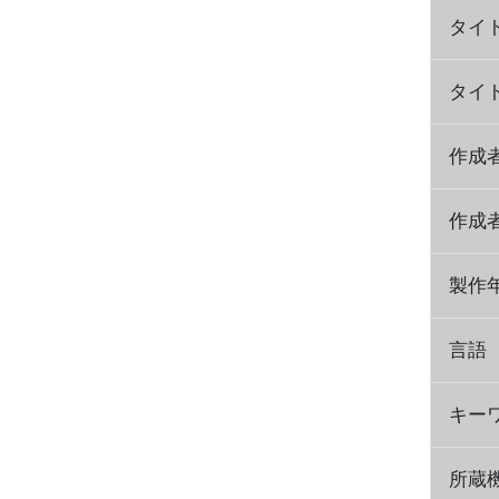
タイ
タイ
作成
作成
製作
言語
キー
所蔵