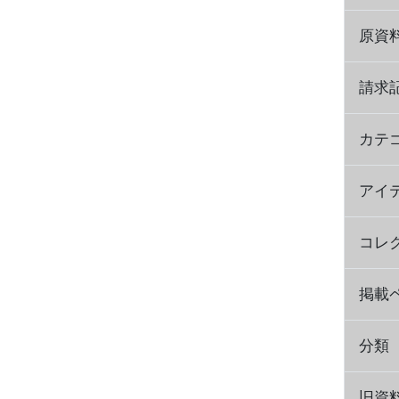
原資
請求
カテ
アイ
コレ
掲載
分類
旧資料