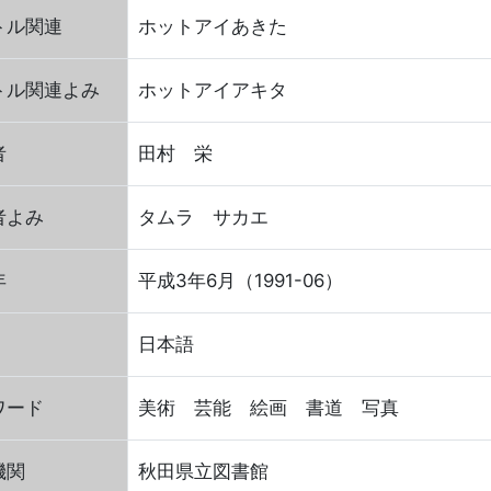
トル関連
ホットアイあきた
トル関連よみ
ホットアイアキタ
者
田村 栄
者よみ
タムラ サカエ
年
平成3年6月（1991-06）
日本語
ワード
美術 芸能 絵画 書道 写真
機関
秋田県立図書館