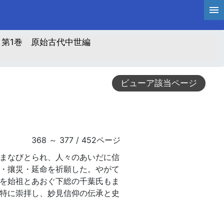
 第1巻 原始古代中世編
ビューア該当ページ