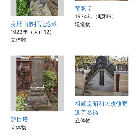
帝釈堂
1934年（昭和9）
身延山参拝記念碑
建造物
1923年（大正12）
立体物
祖師堂昭和大改修寄
進芳名鑑
題目塔
立体物
立体物