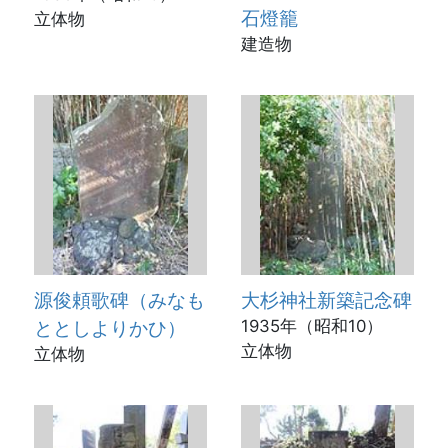
石燈籠
立体物
建造物
源俊頼歌碑（みなも
大杉神社新築記念碑
ととしよりかひ）
1935年（昭和10）
立体物
立体物