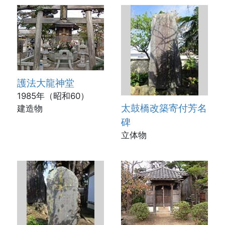
護法大龍神堂
1985年（昭和60）
太鼓橋改築寄付芳名
建造物
碑
立体物