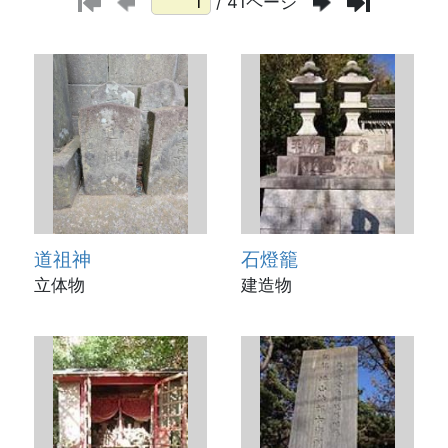
/ 41ページ
道祖神
石燈籠
立体物
建造物