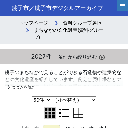
銚子市／銚子市デジタルアーカイブ
トップページ
資料グループ選択
まちなかの文化遺産(資料グルー
プ)
2027件
銚子のまちなかで見ることができる石造物や建築物な
どの文化遺産を紹介しています。例えば庚申塔などの
民間信仰の遺物も地域の方々の手で今日まで守られて
きた貴重なまちなかの文化遺産です。過去の調査など
により把握しているまちなかの文化遺産は可能な限り
掲載していますが、市内各地に無数に点在する文化遺
産の全てを掲載しているものではありませんので、今
後も随時情報を追加していく予定です。