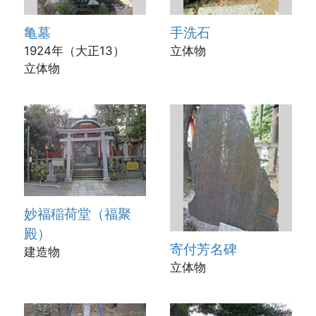
亀墓
手洗石
1924年（大正13）
立体物
立体物
妙福稲荷堂（福聚
殿）
寄付芳名碑
建造物
立体物