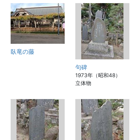
臥竜の藤
句碑
1973年（昭和48）
立体物