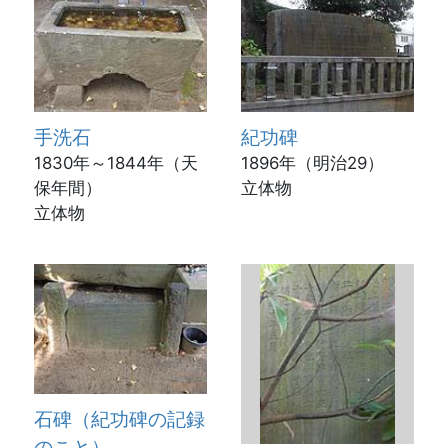
手洗石
紀功碑
1830年～1844年（天
1896年（明治29）
保年間）
立体物
立体物
石碑（紀功碑の記録
のこと）