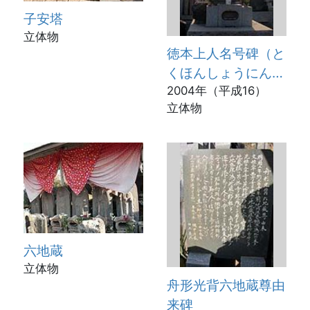
子安塔
立体物
徳本上人名号碑（と
くほんしょうにんみ
ょうごうひ）
2004年（平成16）
立体物
六地蔵
立体物
舟形光背六地蔵尊由
来碑