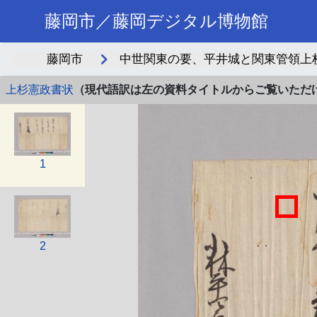
藤岡市／藤岡デジタル博物館
藤岡市
中世関東の要、平井城と関東管領上杉