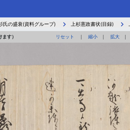
氏の盛衰(資料グループ)
上杉憲政書状(目録)