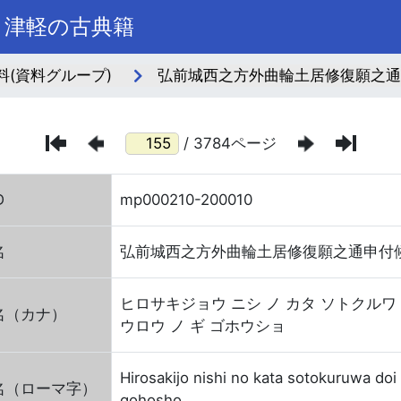
き津軽の古典籍
料(資料グループ)
弘前城西之方外曲輪土居修復願之通
/ 3784ページ
D
mp000210-200010
名
弘前城西之方外曲輪土居修復願之通申付
ヒロサキジョウ ニシ ノ カタ ソトクルワ
名（カナ）
ウロウ ノ ギ ゴホウショ
Hirosakijo nishi no kata sotokuruwa doi
名（ローマ字）
gohosho