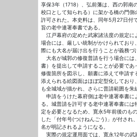
享保3年（1718）、弘前藩は、西の郭南
校口として知られる）に架かる橋の門側
許可された。本史料は、同年5月27日付
旨の老中連署奉書である。
江戸幕府の定めた武家諸法度の規定によ
場合には、厳しい統制がかけられており
際にも大名が届け出を行うことが義務づ
大名が城郭の修復普請を行う場合には、
書）を提出して申請することが必要であった
修復箇所を図示し、願書に添えて申請す
添えられる絵図面はほぼ定型化しており
も全城域が描かれ、さらに普請範囲を朱
申請をうけた幕府側は老中連署奉書によ
る。城普請を許可する老中連署奉書には
定を必要となるため、寛永5年前後のも
した「付年号(つけねんごう)」が付され
名が明記されるようになる。
実際の規定運用面では、寛永12年の武