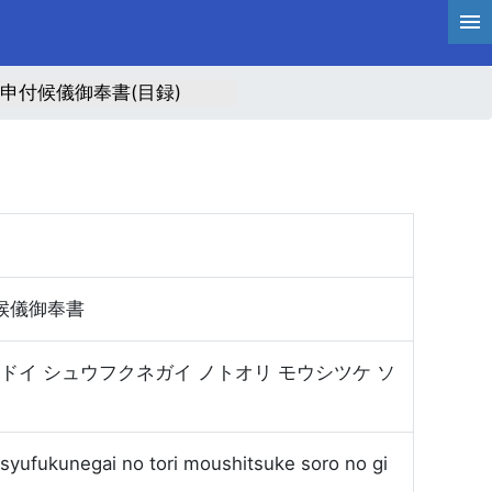
申付候儀御奉書(目録)
候儀御奉書
 ドイ シュウフクネガイ ノトオリ モウシツケ ソ
 syufukunegai no tori moushitsuke soro no gi