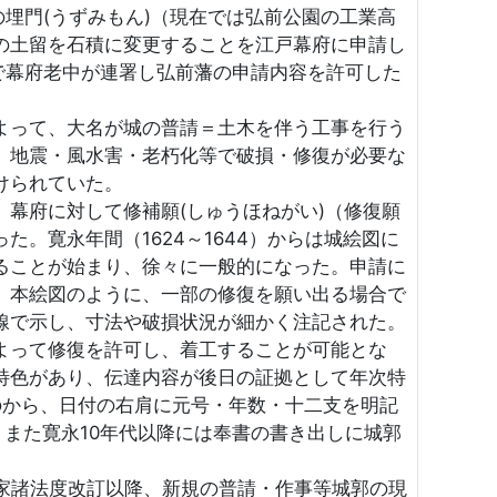
の埋門(うずみもん)（現在では弘前公園の工業高
の土留を石積に変更することを江戸幕府に申請し
で幕府老中が連署し弘前藩の申請内容を許可した
って、大名が城の普請＝土木を伴う工事を行う
、地震・風水害・老朽化等で破損・修復が必要な
けられていた。
幕府に対して修補願(しゅうほねがい)（修復願
。寛永年間（1624～1644）からは城絵図に
ることが始まり、徐々に一般的になった。申請に
、本絵図のように、一部の修復を願い出る場合で
線で示し、寸法や破損状況が細かく注記された。
って修復を許可し、着工することが可能とな
特色があり、伝達内容が後日の証拠として年次特
のから、日付の右肩に元号・年数・十二支を明記
、また寛永10年代以降には奉書の書き出しに城郭
家諸法度改訂以降、新規の普請・作事等城郭の現