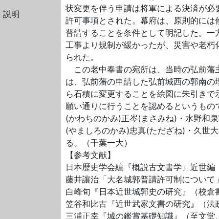
状変更を伴う申請は将軍による決済が必
・説明
許可事項とされた。幕府は、原則的には
普請することを条件として明記した。一
工事より規制が緩かったが、災害や老朽
られた。
この老中奉書の宛所は、当時の弘前藩主
は、弘前藩の申請した弘前城西の郭南の埋
ら石積に変更することを絵図に朱引きで
願い通りに行うことを認めるというもの
(かわちのかみ)正岑(まさみね)・水野和
(やましろのかみ)忠真(ただざね)・久世大
る。（千葉一大）
【参考文献】
日本歴史学会編『概説古文書学』近世編（
藤井讓治「大名城郭普請許可制について」
白峰旬『日本近世城郭史の研究』（校倉書
笠谷和比古『近世武家文書の研究』（法政
三浦正幸『城の鑑賞基礎知識』（至文堂、