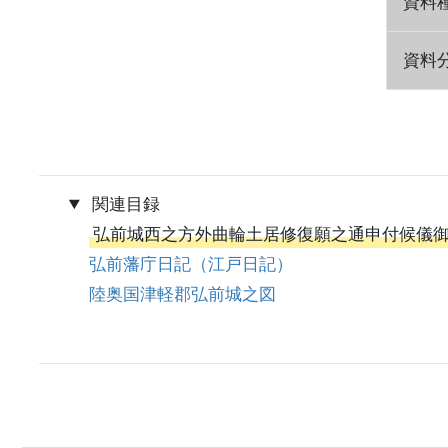
資料
資料
関連目録
弘前城西之方外曲輪土居修復願之通申付候儀
弘前藩庁日記（江戸日記）
陸奥国津軽郡弘前城之図