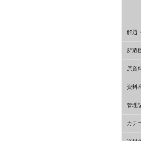
解題
所蔵
原資
資料
管理
カテ