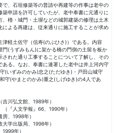
要で、石垣修築等の普請や再建等の作事は老中の
修築申請を許可していたが、老中奉書に元通りに
方、櫓・城門・土塀などの城郭建築の修理は土木
化による再建は、従来通りに施工することが求め
津軽土佐守（信寿(のぶひさ)）である。内容
門(うずみもん)に架かる橋の門側の土留を板か
示された通り工事することについて了解し、その
である。なお、奉書に連署した老中は井上河内守
泉守(いずみのかみ)忠之(ただゆき)・戸田山城守
和守(やまとのかみ)重之(しげゆき)の4人であ
吉川弘文館、1989年）
（『人文学報』66、1990年）
房、1998年）
大学出版局、1998年）
1999年）