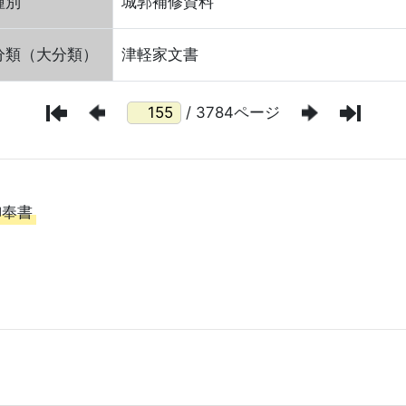
種別
城郭補修資料
分類（大分類）
津軽家文書
/ 3784ページ
御奉書