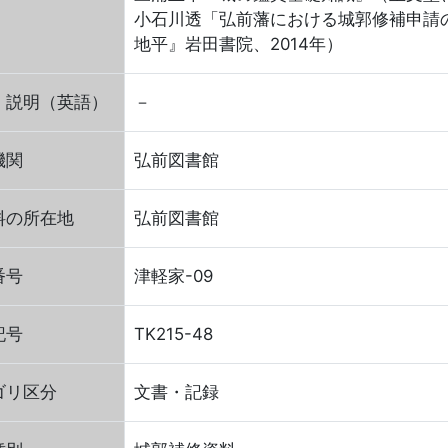
小石川透「弘前藩における城郭修補申請
地平』岩田書院、2014年）
・説明（英語）
－
機関
弘前図書館
料の所在地
弘前図書館
番号
津軽家-09
記号
TK215-48
ゴリ区分
文書・記録