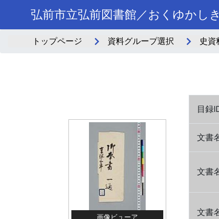
弘前市立弘前図書館／おくゆかし
トップページ
資料グループ選択
史資
目録I
文書
文書
文書
画像ビューア