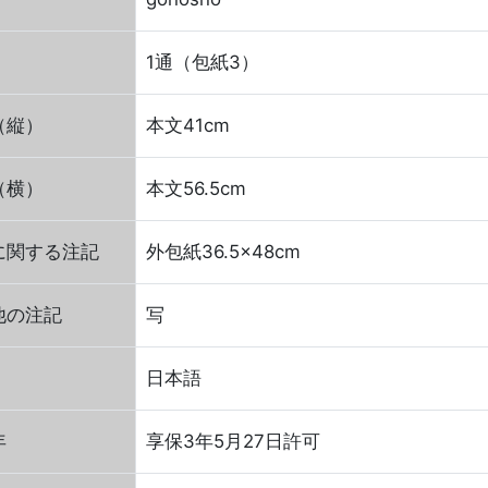
1通（包紙3）
（縦）
本文41cm
（横）
本文56.5cm
に関する注記
外包紙36.5×48cm
他の注記
写
日本語
年
享保3年5月27日許可