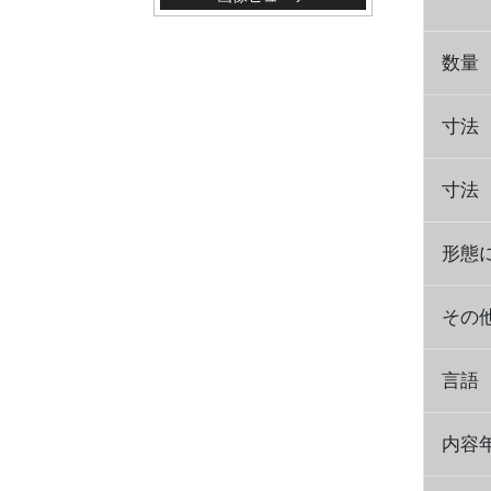
数量
寸法
寸法
形態
その
言語
内容