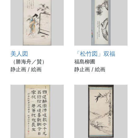
美人図
「松竹図」双福
（勝海舟／賛）
福島柳圃
静止画 / 絵画
静止画 / 絵画