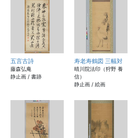
五言古詩
寿老寿鶴図 三幅対
藤森弘庵
晴川院法印（狩野 養
静止画 / 書跡
信）
静止画 / 絵画