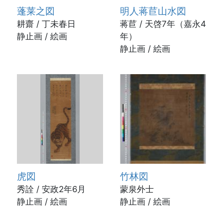
蓬莱之図
明人蒋苣山水図
耕齋 / 丁未春日
蒋苣 / 天啓7年（嘉永4
静止画 / 絵画
年）
静止画 / 絵画
虎図
竹林図
秀詮 / 安政2年6月
蒙泉外士
静止画 / 絵画
静止画 / 絵画