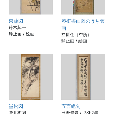
東蘺図
琴棋書画図のうち鑑
鈴木其一
画
静止画 / 絵画
立原任（杏所）
静止画 / 絵画
墨松図
五言絶句
菅井梅関
日野資愛 / 弘化2年