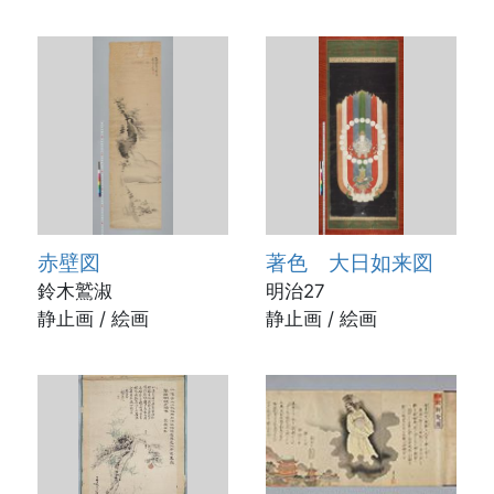
赤壁図
著色 大日如来図
鈴木鷲淑
明治27
静止画 / 絵画
静止画 / 絵画