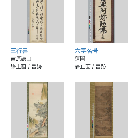
三行書
六字名号
吉原謙山
蓮開
静止画 / 書跡
静止画 / 書跡