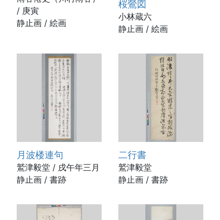
桜鶯図
/ 庚寅
小林蔵六
静止画 / 絵画
静止画 / 絵画
月波楼連句
二行書
鷲津毅堂 / 戌午年三月
鷲津毅堂
静止画 / 書跡
静止画 / 書跡