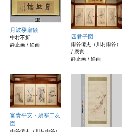
月波楼扁額
四君子図
中村不折
雨谷僊史（川村雨谷）
静止画 / 絵画
/ 庚寅
静止画 / 絵画
富貴平安・歳寒二友
図
雨谷僊史（川村雨谷）