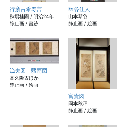
行斎古希寿言
幽谷佳人
秋場桂園 / 明治24年
山本琴谷
静止画 / 書跡
静止画 / 絵画
漁夫図 驟雨図
高久隆古ほか
静止画 / 絵画
富貴図
岡本秋暉
静止画 / 絵画