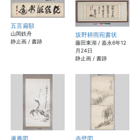
五言扁額
山岡鉄舟
坂野耕雨宛書状
静止画 / 書跡
藤田東湖 / 嘉永6年12
月24日
静止画 / 書跡
蘆雁図
赤壁図