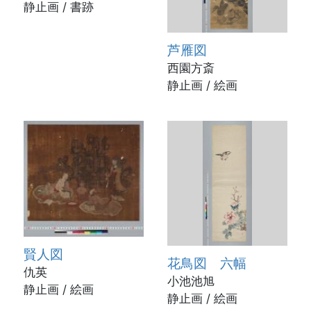
静止画 / 書跡
芦雁図
西園方斎
静止画 / 絵画
賢人図
花鳥図 六幅
仇英
小池池旭
静止画 / 絵画
静止画 / 絵画