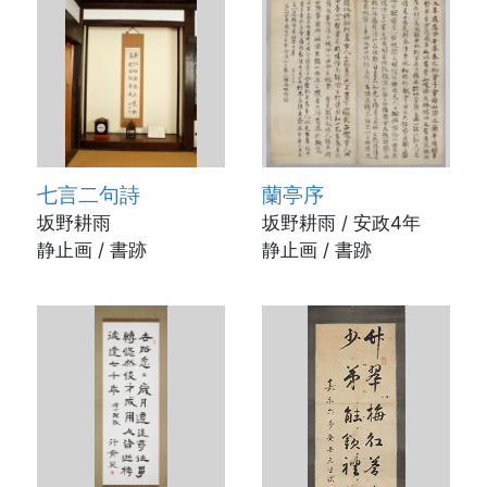
七言二句詩
蘭亭序
坂野耕雨
坂野耕雨 / 安政4年
静止画 / 書跡
静止画 / 書跡