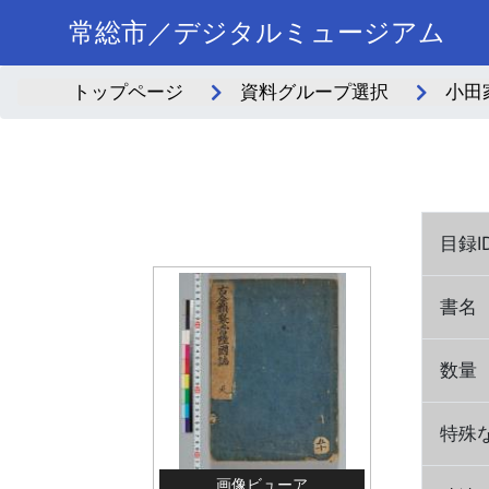
常総市／デジタルミュージアム
トップページ
資料グループ選択
小田
目録I
書名
数量
特殊
画像ビューア