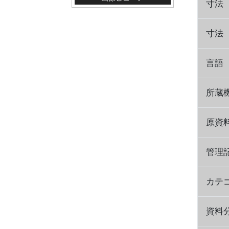
寸法
寸法
言語
所蔵
原資
管理
カテ
資料