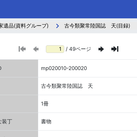
家遺品(資料グループ)
古今類聚常陸国誌 天(目録)
/ 49ページ
D
mp020010-200020
古今類聚常陸国誌 天
1冊
な装丁
書物