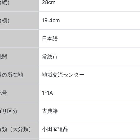
（縦）
28cm
（横）
19.4cm
日本語
機関
常総市
料の所在地
地域交流センター
記号
1-1A
ゴリ区分
古典籍
分類（大分類）
小田家遺品