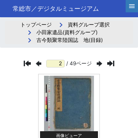
常総市／デジタルミュージアム
トップページ
資料グループ選択
小田家遺品(資料グループ)
古今類聚常陸国誌 地(目録)
/ 49ページ
画像ビューア