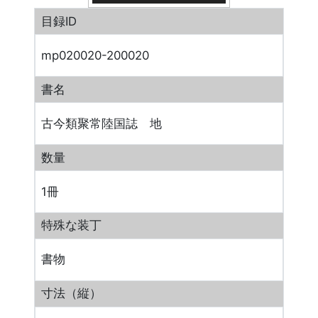
目録ID
mp020020-200020
書名
古今類聚常陸国誌 地
数量
1冊
特殊な装丁
書物
寸法（縦）