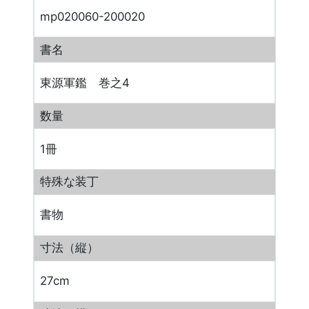
mp020060-200020
書名
東源軍鑑 巻之4
数量
1冊
特殊な装丁
書物
寸法（縦）
27cm