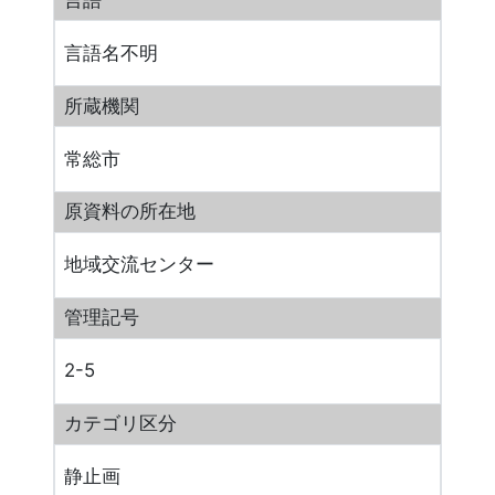
言語名不明
所蔵機関
常総市
原資料の所在地
地域交流センター
管理記号
2-5
カテゴリ区分
静止画