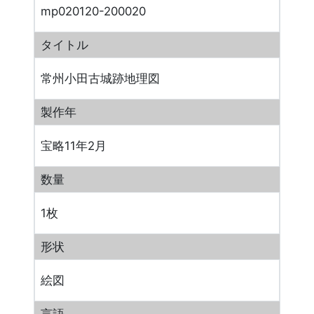
mp020120-200020
タイトル
常州小田古城跡地理図
製作年
宝略11年2月
数量
1枚
形状
絵図
言語