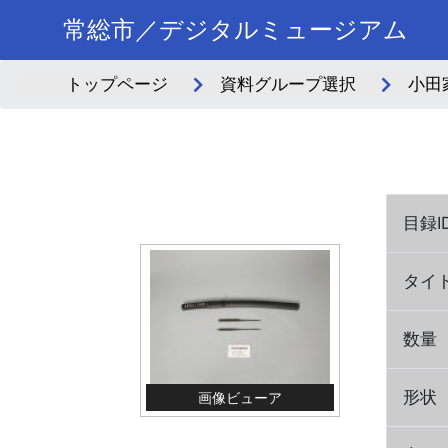
常総市／デジタルミュージアム
トップページ
資料グループ選択
小田
目録I
タイ
数量
形状
画像ビューア