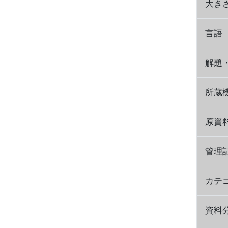
大き
言語
解題
所蔵
原資
管理
カテ
資料