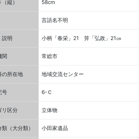
さ（縦）
58cm
言語名不明
・説明
小柄「春栄」21 笄「弘政」21㎝
機関
常総市
料の所在地
地域交流センター
記号
6-Ｃ
ゴリ区分
立体物
分類（大分類）
小田家遺品