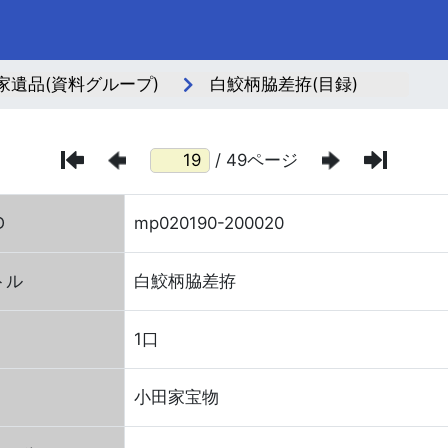
家遺品(資料グループ)
白鮫柄脇差拵(目録)
/ 49ページ
D
mp020190-200020
トル
白鮫柄脇差拵
1口
小田家宝物