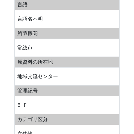
言語
言語名不明
所蔵機関
常総市
原資料の所在地
地域交流センター
管理記号
6-Ｆ
カテゴリ区分
立体物