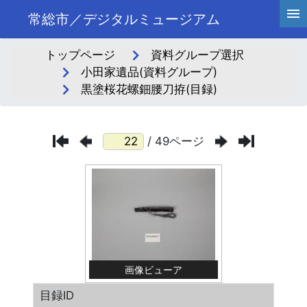
常総市／デジタルミュージアム
トップページ
資料グループ選択
小田家遺品(資料グループ)
黒塗桜花螺鈿腰刀拵(目録)
/ 49ページ
画像ビューア
目録ID