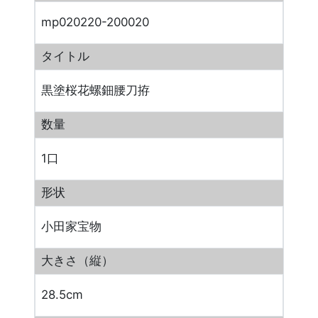
mp020220-200020
タイトル
黒塗桜花螺鈿腰刀拵
数量
1口
形状
小田家宝物
大きさ（縦）
28.5cm