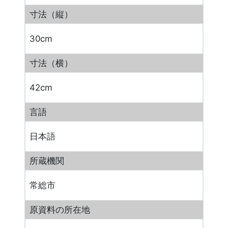
寸法（縦）
30cm
寸法（横）
42cm
言語
日本語
所蔵機関
常総市
原資料の所在地