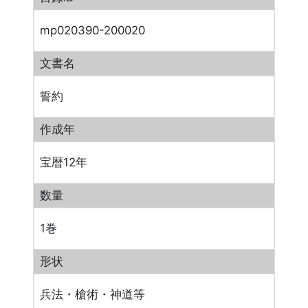
mp020390-200020
文書名
誓約
作成年
宝暦12年
数量
1巻
形状
兵法・槍術・神道等