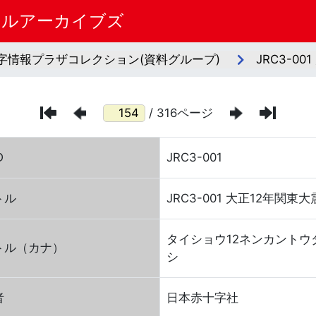
タルアーカイブズ
字情報プラザコレクション(資料グループ)
JRC3-0
/ 316ページ
D
JRC3-001
トル
JRC3-001 大正12年関
タイショウ12ネンカント
トル（カナ）
シ
者
日本赤十字社