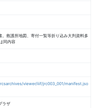
書。救護所地図、寄付一覧等折り込み大判資料多
03は同内容
rcsarchives/viewer/iiif/jrc003_001/manifest.jso
プラザ