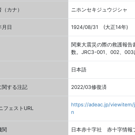
者（カナ）
ニホンセキジュウジシャ
年月日
1924/08/31 (大正14年)
関東大震災の際の救護報告
数。JRC3-001、002、0
日本語
に関する注記
2022/03修復済
https://adeac.jp/viewitem/j
FマニフェストURL
n
機関
日本赤十字社 赤十字情報