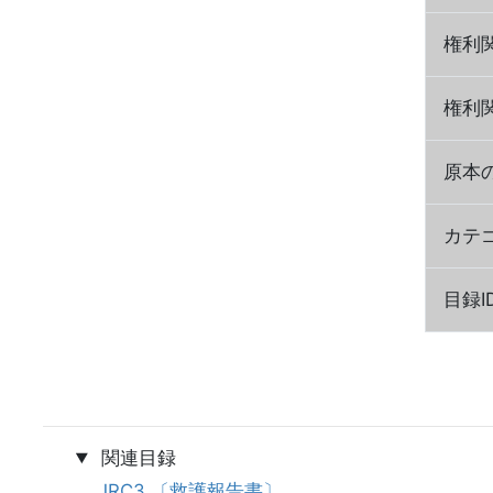
権利
権利
原本
カテ
目録I
関連目録
JRC3 〔救護報告書〕