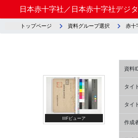
日本赤十字社／日本赤十字社デジ
トップページ
資料グループ選択
赤十
資料I
タイ
タイ
IIIFビューア
作成