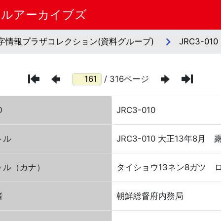
タルアーカイブズ
字情報プラザコレクション(資料グループ)
JRC3-0
/ 316ページ
D
JRC3-010
トル
JRC3-010 大正13年8
トル（カナ）
タイショウ13ネン8ガツ 
者
朝鮮総督府内務局