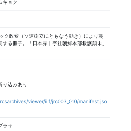
ムキョク
ストック政変（ソ連樹立にともなう動き）により朝
関する冊子。「日本赤十字社朝鮮本部救護顛末」
折り込みあり
rcsarchives/viewer/iiif/jrc003_010/manifest.jso
プラザ