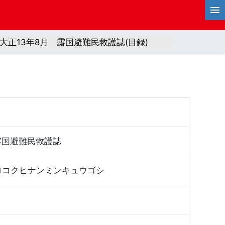
10 大正13年8月 露国避難民救護誌(目録)
月 露国避難民救護誌
ロコクヒナンミンキュウゴシ