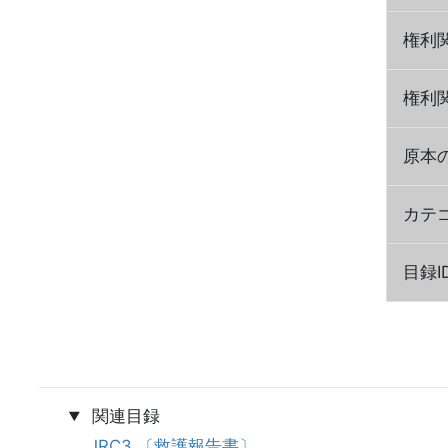
権利
権利
原本
カテ
目録I
関連目録
JRC3 〔救護報告書〕