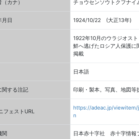
者（カナ）
チョウセンソウトクフナイ
年月日
1924/10/22 (大正13年)
1922年10月のウラジオ
鮮へ逃げたロシア人保護に
掲載
日本語
に関する注記
印刷・製本。写真、地図等
https://adeac.jp/viewitem/j
FマニフェストURL
n
機関
日本赤十字社 赤十字情報