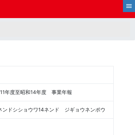
昭和11年度至昭和14年度 事業年報
ネンドシショウワ14ネンド ジギョウネンポウ