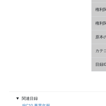
権利
権利
原本
カテ
目録I
関連目録
JRC10 事業年報