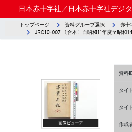
日本赤十字社／日本赤十字社デジ
トップページ
資料グループ選択
赤十
JRC10-007 〔合本〕自昭和11年度至昭和
資料I
タイ
タイ
画像ビューア
作成