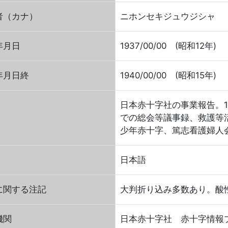
者（カナ）
ニホンセキジュウジシャ
年月日
1937/00/00 (昭和12年)
年月日終
1940/00/00 (昭和15年)
日本赤十字社の事業報告。19
での総会等議事録、救護等
少年赤十字、篤志看護婦人
日本語
に関する注記
大判折り込み多数あり。酸
機関
日本赤十字社 赤十字情報