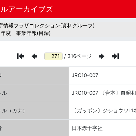
タルアーカイブズ
字情報プラザコレクション(資料グループ)
14年度 事業年報(目録)
/ 316ページ
D
JRC10-007
トル
JRC10-007 〔合本〕自
トル（カナ）
〔ガッポン〕ジショウワ11
者
日本赤十字社