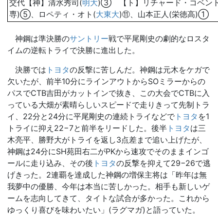
交代【神】清水秀司(
明大
)③ 【ト】リチャード・コベント
専)⑤、ロペティ・オト(
大東大
)⑪、山本正人(栄徳高)①
神鋼は準決勝の
サントリー
戦で平尾剛史の劇的なロスタ
イムの逆転トライで決勝に進出した。
決勝では
トヨタ
の反撃に苦しんだ。神鋼は元木をケガで
欠いたが、前半10分にラインアウトからSOミラーからの
パスでCTB吉田がカットインで抜き、この大会でCTBに入
っている大畑が素晴らしいスピードで走りきって先制トラ
イ、22分と24分に平尾剛史の連続トライなどで
トヨタ
を1
トライに抑え22−7と前半をリードした。後半
トヨタ
は三
木亮平、勝野大がトライを返し3点差まで追い上げたが、
神鋼は24分にSH苑田右二がPKから速攻でそのままインゴ
ールに走り込み、その後
トヨタ
の反撃を抑えて29−26で逃
げきった。2連覇を達成した神鋼の増保主将は「昨年は無
我夢中の優勝、今年は本当に苦しかった。相手も新しいゲ
ームを志向してきて、タイトな試合が多かった。これから
ゆっくり喜びを味わいたい」(ラグマガ)と語っていた。