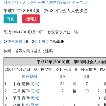
目次
/
社会人ラグビー史
/
決勝観戦記とテーブル
平成12年(2000)度 第53回社会人大会決勝
写真
機関誌
平成13年(2001)1月21日 秩父宮ラグビー場
○
神戸製鋼
29－26
トヨタ
自動車●
神鋼、苦戦を乗り越えて連覇
平成12年(2000)度 第53回社会人大
2001年1月21日 G：秩父宮ラグビー場 R：桜岡将博 KO 
神戸製鋼
29
－
26
22
前
7
1
中道 紀和(
同大
)
1
2
弘津 英司(
同大
)
7
後
19
2
3
平田 貴博(
明大
)
3
4
小泉 和也(
早大
)
3
T
1
4