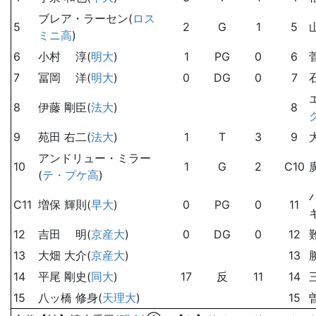
ブレア・ラーセン(
ロス
5
2
G
1
5
ミニ高
)
6
小村 淳(
明大
)
1
PG
0
6
7
冨岡 洋(
明大
)
0
DG
0
7
8
伊藤 剛臣(
法大
)
8
9
苑田 右二(
法大
)
1
T
3
9
アンドリュー・ミラー
10
1
G
2
C10
(
テ・プケ高
)
C11
増保 輝則(
早大
)
0
PG
0
11
12
吉田 明(
京産大
)
0
DG
0
12
13
大畑 大介(
京産大
)
13
14
平尾 剛史(
同大
)
17
反
11
14
15
八ッ橋 修身(
天理大
)
15