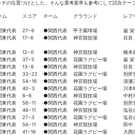
ッチの位置づけとした。そんな選考基準も参考にして試合テー
ーム
スコア
チーム
グラウンド
レフ
関東代表
27−6
●関西代表
甲子園球場
巌 
関東代表
17−6
●関西代表
神宮競技場
目良
関東代表
12−0
●関西代表
神宮競技場
橋本
関東代表
37−5
●関西代表
花園ラグビー場
巌 
関東代表
13−8
●関西代表
神宮競技場
目良
関東代表
33−22
●関西代表
花園ラグビー場
別所
関東代表
54−16
●関西代表
神宮競技場
清瀬
関東代表
40−3
●関西代表
花園ラグビー場
川本
関東代表
8−6
●関西代表
神宮競技場
中村
関東代表
56−11
●関西代表
花園ラグビー場
別所
関東代表
48−11
●関西代表
神宮競技場
塩谷
関東代表
27−3
●関西代表
花園ラグビー場
塩谷
関東代表
56−11
●関西代表
神宮競技場
田中
関東代表
41−16
●関西代表
花園ラグビー場
大西