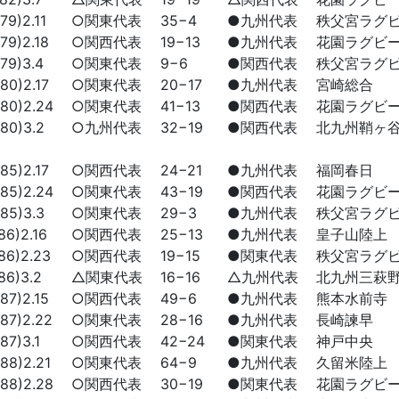
9)2.11
○関東代表
35−4
●九州代表
秩父宮ラグ
9)2.18
○関西代表
19−13
●九州代表
花園ラグビ
9)3.4
○関東代表
9−6
●関西代表
秩父宮ラグ
0)2.17
○関東代表
20−17
●九州代表
宮崎総合
0)2.24
○関東代表
41−13
●関西代表
花園ラグビ
0)3.2
○九州代表
32−19
●関西代表
北九州鞘ヶ
5)2.17
○関西代表
24−21
●九州代表
福岡春日
5)2.24
○関東代表
43−19
●関西代表
花園ラグビ
5)3.3
○関東代表
29−3
●九州代表
秩父宮ラグ
6)2.16
○関西代表
25−13
●九州代表
皇子山陸上
6)2.23
○関西代表
19−15
●関東代表
秩父宮ラグ
6)3.2
△関東代表
16−16
△九州代表
北九州三萩
7)2.15
○関西代表
49−6
●九州代表
熊本水前寺
7)2.22
○関東代表
28−16
●九州代表
長崎諫早
7)3.1
○関西代表
42−24
●関東代表
神戸中央
8)2.21
○関東代表
64−9
●九州代表
久留米陸上
8)2.28
○関西代表
30−19
●関東代表
花園ラグビ