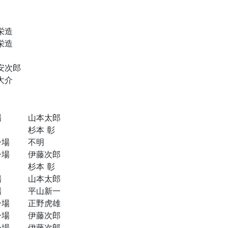
栄造
栄造
安次郎
大介
場
山本太郎
杉本 彰
ー場
不明
ー場
伊藤次郎
杉本 彰
場
山本太郎
場
平山新一
ー場
正野虎雄
ー場
伊藤次郎
ー場
伊藤次郎