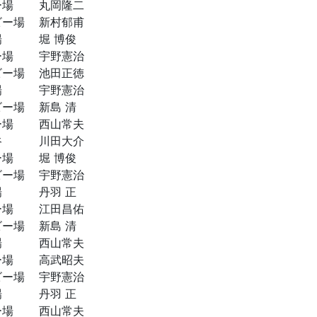
ー場
丸岡隆二
ビー場
新村郁甫
場
堀 博俊
ー場
宇野憲治
ビー場
池田正徳
場
宇野憲治
ビー場
新島 清
ー場
西山常夫
谷
川田大介
ー場
堀 博俊
ビー場
宇野憲治
場
丹羽 正
ー場
江田昌佑
ビー場
新島 清
場
西山常夫
ー場
高武昭夫
ビー場
宇野憲治
場
丹羽 正
ー場
西山常夫