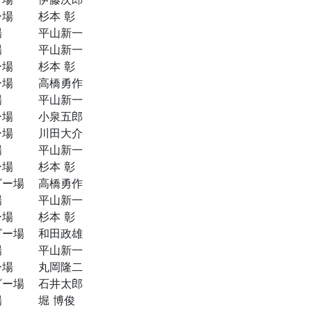
ー場
杉本 彰
場
平山新一
場
平山新一
ー場
杉本 彰
ー場
高橋勇作
場
平山新一
ー場
小泉五郎
ー場
川田大介
場
平山新一
ー場
杉本 彰
ビー場
高橋勇作
場
平山新一
ー場
杉本 彰
ビー場
和田政雄
場
平山新一
ー場
丸岡隆二
ビー場
石井太郎
場
堀 博俊