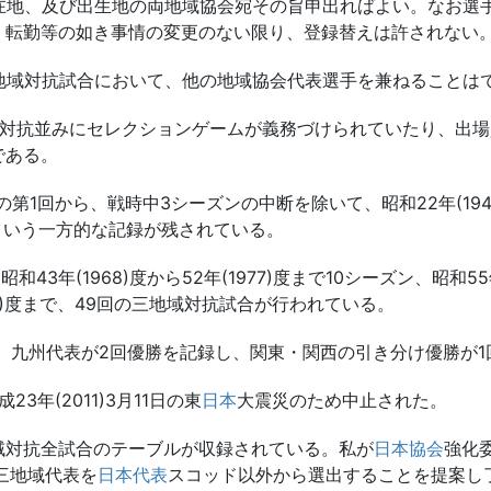
現在地、及び出生地の両地域協会宛その旨申出ればよい。なお選
、転勤等の如き事情の変更のない限り、登録替えは許されない
3地域対抗試合において、他の地域協会代表選手を兼ねることは
対抗並みにセレクションゲームが義務づけられていたり、出場
である。
2日の第1回から、戦時中3シーズンの中断を除いて、昭和22年(194
敗という一方的な記録が残されている。
43年(1968)度から52年(1977)度まで10シーズン、昭和55年
09)度まで、49回の三地域対抗試合が行われている。
、九州代表が2回優勝を記録し、関東・関西の引き分け優勝が1
3年(2011)3月11日の東
日本
大震災のため中止された。
域対抗全試合のテーブルが収録されている。私が
日本協会
強化委
三地域代表を
日本代表
スコッド以外から選出することを提案し