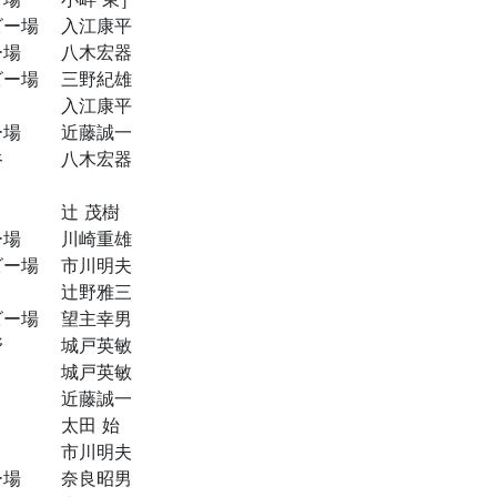
ビー場
入江康平
ー場
八木宏器
ビー場
三野紀雄
入江康平
ー場
近藤誠一
谷
八木宏器
辻 茂樹
ー場
川崎重雄
ビー場
市川明夫
辻野雅三
ビー場
望主幸男
野
城戸英敏
城戸英敏
近藤誠一
太田 始
市川明夫
ー場
奈良昭男