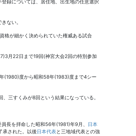
手登録については、居住地、出生地の任意選択
。
できない。
資格が細かく決められていた権威ある試合
7)3月22日まで19回(神宮大会2回の特別参加
(1980)度から昭和58年(1983)度まで4シー
回、三すくみが8回という結果になっている。
員長を拝命した昭和56年(1981)年9月、
日本
了承された。以後
日本代表
と三地域代表との強