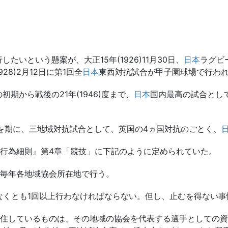
たいという懸案が、大正15年(1926)11月30日、
日本
ラグビ
28)2月12日に第1回全
日本
東西対抗試合が甲子園球場で行われ
期から戦後の21年(1946)度まで、
日本
国内最高の試合とし
のを期に、三地域対抗試合として、英国の4ヵ国対抗のごとく、
行為細則』第4章「競技」に下記のように定められていた。
て毎年各地域協会所在地で行う。
なくとも1回以上行わなければならない。但し、止むを得ない
居住しているものは、その地域の協会を代表する選手としての