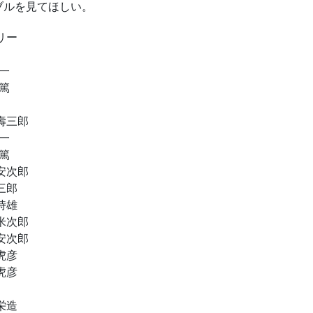
ブルを見てほしい。
リー
栄一
 篤
壽三郎
栄一
 篤
安次郎
三郎
時雄
米次郎
安次郎
虎彦
虎彦
栄造