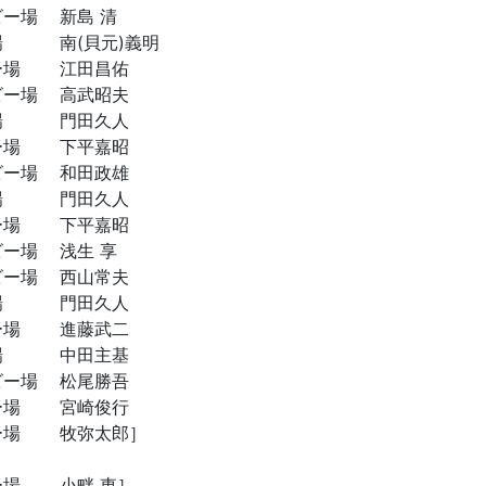
ビー場
新島 清
場
南(貝元)義明
ー場
江田昌佑
ビー場
高武昭夫
場
門田久人
ー場
下平嘉昭
ビー場
和田政雄
場
門田久人
ー場
下平嘉昭
ビー場
浅生 享
ビー場
西山常夫
場
門田久人
ー場
進藤武二
場
中田主基
ビー場
松尾勝吾
ー場
宮崎俊行
ー場
牧弥太郎］
ー場
小畔 東］