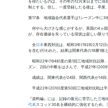
を得たいものは、その年の12月末日までに
制とする。但し、一度登録したる後は、卒業
第17条 地域協会代表選手は1シーズン中に
何やら大げさな感じがするが、英国の4ヵ国
が、存在価値を失っている現状は寂しい限り
全
日本
東西対抗は、昭和3年(1928)2月1
を含む)行われた。結果は関東代表の18勝1
昭和22年(1948)度の第1回三地域対抗以降、昭和
ズン、2回の中断をはさんで、平成21年(20
成績は、関東代表が24回、関西代表が14回
平成22年(2010)度第50回三地域対抗戦は平成2
『資料編』には、記録の復元に苦労した三地
代表
スコッド30名を継続的に強化するため、