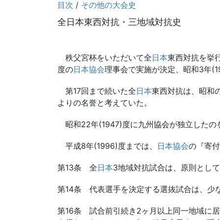
目次
/
その他の大会史
全日本東西対抗・三地域対抗史
秩父宮杯をいただいて全
日本
東西対抗を挙行し
度の
日本協会
理事会で実施が決定、昭和3年(19
第17回まで続いた全
日本
東西対抗は、昭和の初
よりの名誉と考えていた。
昭和22年(1947)度に九州協会が独立した
平成8年(1996)度までは、
日本協会
の『寄付
第13条 全
日本
3地域対抗試合は、原則とし
第14条 代表選手を決定する選抜試合は、少
第16条 試合前引続き2ヶ月以上同一地域に