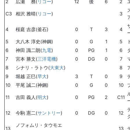
2
広瀬 務(
リコー
)
12
後
6
2
C3
相沢 雅晴(
リコー
)
3
4
桜庭 吉彦(釜石)
0
T
3
4
5
大八木 淳史(神鋼)
0
G
1
5
6
神田 識二朗(
九電
)
0
PG
1
6
7
宮本 勝文(
三洋電機
)
0
DG
0
7
8
シナリ・ラトウ(
大東大
)
8
9
堀越 正巳(
早大
)
3
T
0
9
10
平尾 誠二(神鋼)
0
G
0
10
11
吉田 義人(
明大
)
0
PG
2
C11
12
今駒 憲二(
サントリー
)
0
DG
0
12
ノフォムリ・タウモエ
13
13