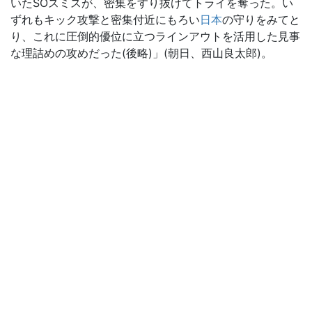
いたSOスミスが、密集をすり抜けてトライを奪った。い
ずれもキック攻撃と密集付近にもろい
日本
の守りをみてと
り、これに圧倒的優位に立つラインアウトを活用した見事
な理詰めの攻めだった(後略)」(朝日、西山良太郎)。