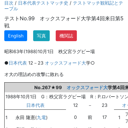
目次
/
日本代表テストマッチ史
/
テストマッチ観戦記とテ
ーブル
テストNo.99 オックスフォード大学第4回来日第5
戦
English
写真
機関誌
昭和63年(1988)10月1日 秩父宮ラグビー場
●
日本代表
12－23
オックスフォード大
学○
オ大の理詰めの攻撃に敗れる
No.267★99
オックスフォード大
学第4回
1988年10月1日 G：秩父宮ラグビー場 R：P.ロバートソン(S
日本代表
12
－
23
オ
0
前
17
1
永田 隆憲(
九電
)
1