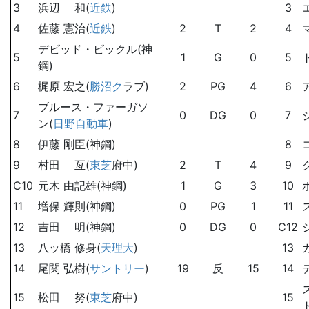
3
浜辺 和(
近鉄
)
3
4
佐藤 憲治(
近鉄
)
2
T
2
4
デビッド・ビックル(神
5
1
G
0
5
鋼)
6
梶原 宏之(
勝沼ク
ラブ)
2
PG
4
6
ブルース・ファーガソ
7
0
DG
0
7
ン(
日野自動車
)
8
伊藤 剛臣(神鋼)
8
9
村田 亙(
東芝
府中)
2
T
4
9
C10
元木 由記雄(神鋼)
1
G
3
10
11
増保 輝則(神鋼)
0
PG
1
11
12
吉田 明(神鋼)
0
DG
0
C12
13
八ッ橋 修身(
天理大
)
13
14
尾関 弘樹(
サントリー
)
19
反
15
14
15
松田 努(
東芝
府中)
15