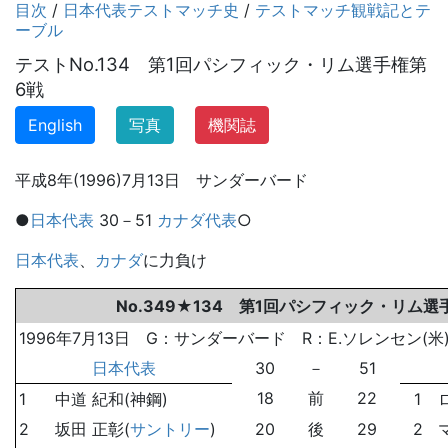
目次
/
日本代表テストマッチ史
/
テストマッチ観戦記とテ
ーブル
テストNo.134 第1回パシフィック・リム選手権第
6戦
English
写真
機関誌
平成8年(1996)7月13日 サンダーバード
●
日本代表
30－51
カナダ代表
○
日本代表
、
カナダ
に力負け
No.349★134 第1回パシフィック・リム選
1996年7月13日 G：サンダーバード R：E.ソレンセン(米) 
日本代表
30
－
51
18
前
22
1
中道 紀和(神鋼)
1
2
坂田 正彰(
サントリー
)
20
後
29
2