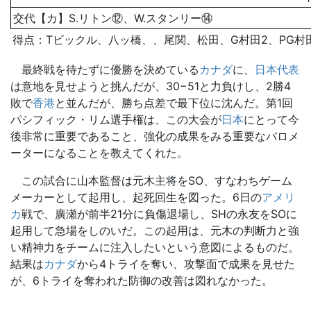
交代【カ】S.リトン⑫、W.スタンリー⑭
得点：Tビックル、八ッ橋、、尾関、松田、G村田2、PG村
最終戦を待たずに優勝を決めている
カナダ
に、
日本代表
は意地を見せようと挑んだが、30−51と力負けし、2勝4
敗で
香港
と並んだが、勝ち点差で最下位に沈んだ。第1回
パシフィック・リム選手権は、この大会が
日本
にとって今
後非常に重要であること、強化の成果をみる重要なバロメ
ーターになることを教えてくれた。
この試合に山本監督は元木主将をSO、すなわちゲーム
メーカーとして起用し、起死回生を図った。6日の
アメリ
カ
戦で、廣瀬が前半21分に負傷退場し、SHの永友をSOに
起用して急場をしのいだ。この起用は、元木の判断力と強
い精神力をチームに注入したいという意図によるものだ。
結果は
カナダ
から4トライを奪い、攻撃面で成果を見せた
が、6トライを奪われた防御の改善は図れなかった。