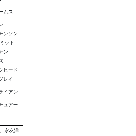
ームス
ン
チンソン
ュミット
ナン
ズ
クヒード
グレイ
ライアン
チュアー
①、永友洋