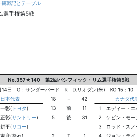
チ観戦記とテーブル
リム選手権第5戦
No.357★140 第2回パシフィック・リム選手権第5戦
6月14日 G：サンダーバード R：D.リオダン(米) KO 15：10
日本代表
18
－
42
カナダ代
13
前
11
 一彰(
トヨタ
)
1
エディー・エ
 正彰(
サントリー
)
5
後
31
2
ケビン・モー
 耕平(
リコー
)
3
ロッド・スノ
 吉彦(釜石)
2
T
1
4
ジョン・テイ