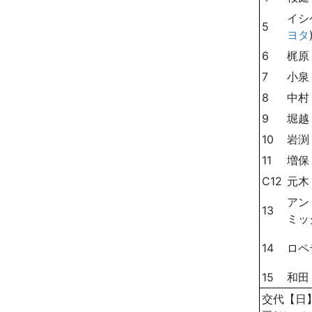
イシ
5
ヨタ
6
梶原
7
小泉
8
中村
9
堀越
10
岩渕
11
増保
C12
元木
アン
13
ミッ
14
ロペ
15
和田
交代【日