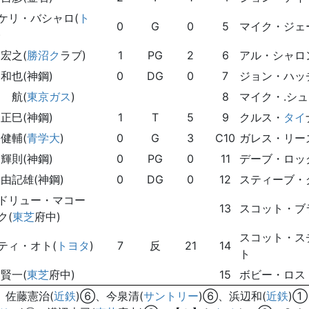
ケリ・バシャロ(
ト
0
G
0
5
マイク・ジェ
)
 宏之(
勝沼ク
ラブ)
1
PG
2
6
アル・シャロ
 和也(神鋼)
0
DG
0
7
ジョン・ハッ
 航(
東京ガス
)
8
マイク・.シ
 正巳(神鋼)
1
T
5
9
クルス・
タイ
 健輔(
青学大
)
0
G
3
C10
ガレス・リー
 輝則(神鋼)
0
PG
0
11
デーブ・ロッ
 由記雄(神鋼)
0
DG
0
12
スティーブ・
ドリュー・マコー
13
スコット・ブ
ク(
東芝
府中)
スコット・ス
ティ・オト(
トヨタ
)
7
反
21
14
ト
 賢一(
東芝
府中)
15
ボビー・ロス
】佐藤憲治(
近鉄
)⑥、今泉清(
サントリー
)⑥、浜辺和(
近鉄
)