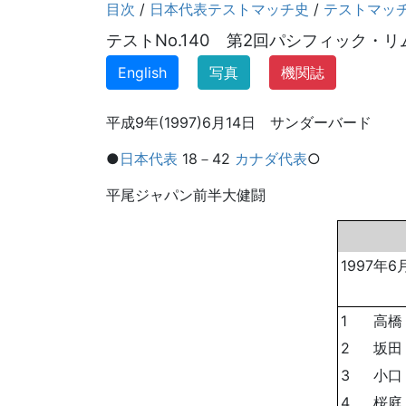
目次
/
日本代表テストマッチ史
/
テストマッ
テストNo.140 第2回パシフィック・
English
写真
機関誌
平成9年(1997)6月14日 サンダーバード
●
日本代表
18－42
カナダ代表
○
平尾ジャパン前半大健闘
1997年
1
高橋
2
坂田
3
小口
4
桜庭