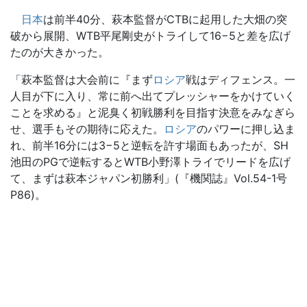
日本
は前半40分、萩本監督がCTBに起用した大畑の突
破から展開、WTB平尾剛史がトライして16−5と差を広げ
たのが大きかった。
「萩本監督は大会前に『まず
ロシア
戦はディフェンス。一
人目が下に入り、常に前へ出てプレッシャーをかけていく
ことを求める』と泥臭く初戦勝利を目指す決意をみなぎら
せ、選手もその期待に応えた。
ロシア
のパワーに押し込ま
れ、前半16分には3−5と逆転を許す場面もあったが、SH
池田のPGで逆転するとWTB小野澤トライでリードを広げ
て、まずは萩本ジャパン初勝利」(『機関誌』Vol.54-1号
P86)。