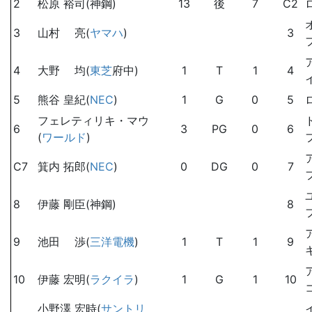
2
松原 裕司(神鋼)
13
後
7
C2
3
山村 亮(
ヤマハ
)
3
4
大野 均(
東芝
府中)
1
T
1
4
5
熊谷 皇紀(
NEC
)
1
G
0
5
フェレティリキ・マウ
6
3
PG
0
6
(
ワールド
)
C7
箕内 拓郎(
NEC
)
0
DG
0
7
8
伊藤 剛臣(神鋼)
8
9
池田 渉(
三洋電機
)
1
T
1
9
10
伊藤 宏明(
ラクイラ
)
1
G
1
10
小野澤 宏時(
サントリ