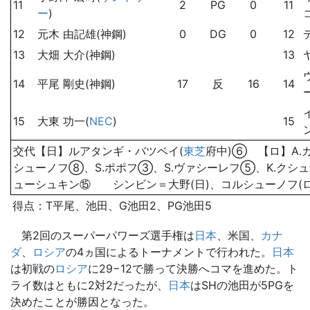
11
2
PG
0
11
ー
)
12
元木 由記雄(神鋼)
0
DG
0
12
13
大畑 大介(神鋼)
13
14
平尾 剛史(神鋼)
17
反
16
14
15
大東 功一(
NEC
)
15
交代【日】ルアタンギ・バツベイ(
東芝
府中)⑥ 【ロ】A.
シューノフ⑧、S.ポポフ③、S.ヴァシーレフ⑤、K.クシ
ューシュキン⑮ シンビン＝大野(日)、コルシューノフ(ロ
得点：T平尾、池田、G池田2、PG池田5
第2回のスーパーパワーズ選手権は
日本
、米国、
カナ
ダ
、
ロシア
の4ヵ国によるトーナメントで行われた。
日本
は初戦の
ロシア
に29−12で勝って決勝へコマを進めた。ト
ライ数はともに2対2だったが、
日本
はSHの池田が5PGを
決めたことが勝因となった。