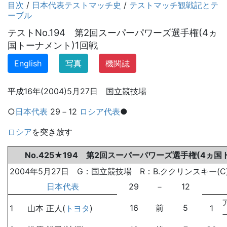
目次
/
日本代表テストマッチ史
/
テストマッチ観戦記とテ
ーブル
テストNo.194 第2回スーパーパワーズ選手権(4ヵ
国トーナメント)1回戦
English
写真
機関誌
平成16年(2004)5月27日 国立競技場
○
日本代表
29－12
ロシア代表
●
ロシア
を突き放す
No.425★194 第2回スーパーパワーズ選手権(4ヵ国
2004年5月27日 G：国立競技場 R：B.ククリンスキー(C) 
日本代表
29
－
12
16
前
5
1
山本 正人(
トヨタ
)
1