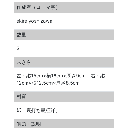
作成者（ローマ字）
akira yoshizawa
数量
2
大きさ
左：縦15cm×横16cm×厚さ9cm 右：縦
12cm×横12.5cm×厚さ8.5cm
材質
紙（裏打ち黒柾洋）
解題・説明