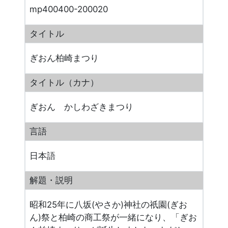
mp400400-200020
タイトル
ぎおん柏崎まつり
タイトル（カナ）
ぎおん かしわざきまつり
言語
日本語
解題・説明
昭和25年に八坂(やさか)神社の祇園(ぎお
ん)祭と柏崎の商工祭が一緒になり、「ぎお