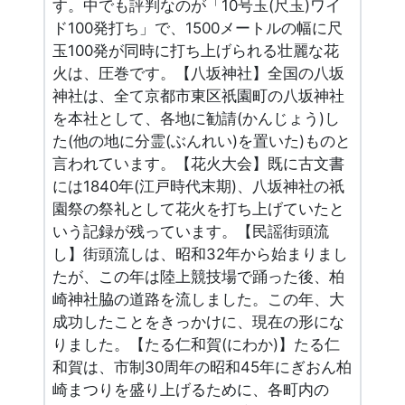
す。中でも評判なのが「10号玉(尺玉)ワイ
ド100発打ち」で、1500メートルの幅に尺
玉100発が同時に打ち上げられる壮麗な花
火は、圧巻です。【八坂神社】全国の八坂
神社は、全て京都市東区祇園町の八坂神社
を本社として、各地に勧請(かんじょう)し
た(他の地に分霊(ぶんれい)を置いた)ものと
言われています。【花火大会】既に古文書
には1840年(江戸時代末期)、八坂神社の祇
園祭の祭礼として花火を打ち上げていたと
いう記録が残っています。【民謡街頭流
し】街頭流しは、昭和32年から始まりまし
たが、この年は陸上競技場で踊った後、柏
崎神社脇の道路を流しました。この年、大
成功したことをきっかけに、現在の形にな
りました。【たる仁和賀(にわか)】たる仁
和賀は、市制30周年の昭和45年にぎおん柏
崎まつりを盛り上げるために、各町内の