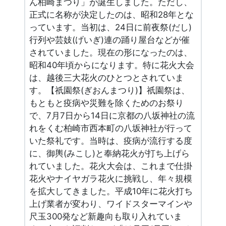
ん柏崎まつり」が誕生しました。ただし、
正式に名称が決定したのは、昭和28年とな
っています。当初は、24日に前夜祭(だし)
行列や芸妓(げいぎ)連の踊り屋台などが催
されていました。現在の形になったのは、
昭和40年頃からになります。特に花火大会
は、越後三大花火のひとつとされていま
す。【祇園祭(ぎおんまつり)】祇園祭は、
もともと疫病や災難を除くためのお祭り
で、7月7日から14日に京都の八坂神社の流
れをくむ柏崎市西本町の八坂神社が行って
いた祭礼です。当時は、疫病が流行する度
に、御輿(みこし)と奉納花火が打ち上げら
れていました。花火大会は、これまで仕掛
花火やナイヤガラ花火に挑戦し、年々規模
を拡大してきました。平成10年に花火打ち
上げ業者が変わり、ワイドスターマインや
尺玉300発など新趣向も取り入れていま