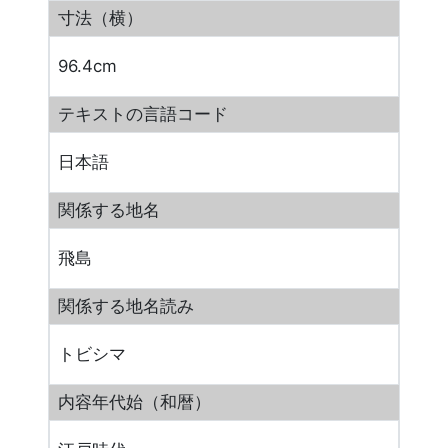
寸法（横）
96.4cm
テキストの言語コード
日本語
関係する地名
飛島
関係する地名読み
トビシマ
内容年代始（和暦）