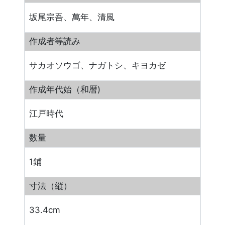
坂尾宗吾、萬年、清風
作成者等読み
サカオソウゴ、ナガトシ、キヨカゼ
作成年代始（和暦)
江戸時代
数量
1鋪
寸法（縦）
33.4cm