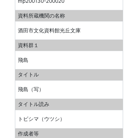
mp200130-200020
資料所蔵機関の名称
酒田市文化資料館光丘文庫
資料群１
飛島
タイトル
飛島（写）
タイトル読み
トビシマ（ウツシ）
作成者等