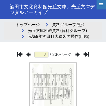
酒田市文化資料館光丘文庫／光丘文庫デ
ジタルアーカイブ
トップページ
資料グループ選択
光丘文庫所蔵資料(資料グループ)
元禄9年酒田町大絵図の模作(目録)
/ 230ページ