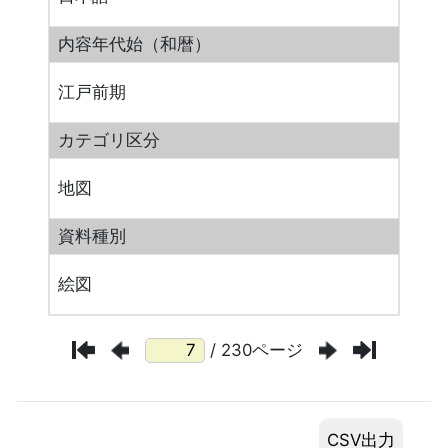
内容年代始（和暦）
江戸前期
カテゴリ区分
地図
資料種別
絵図
/ 230ページ