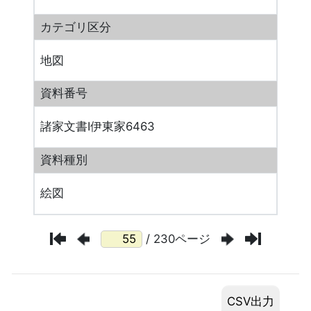
カテゴリ区分
地図
資料番号
諸家文書Ⅰ伊東家6463
資料種別
絵図
/ 230ページ