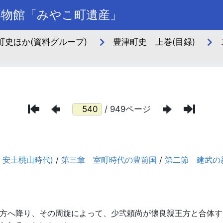
博物館「みやこ町遺産」
史ほか(資料グループ)
豊津町史 上巻(目録)
/ 949ページ