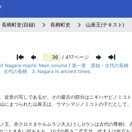
ブ
長柄町史(目録)
長柄町史
山座王(テキスト)
/ 417ページ