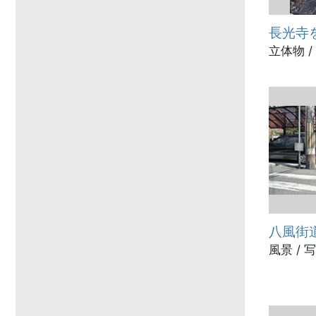
長光寺
立体物 /
八風街
風景 / 