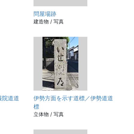
問屋場跡
建造物 / 写真
厳院道道
伊勢方面を示す道標／伊勢道道
標
立体物 / 写真