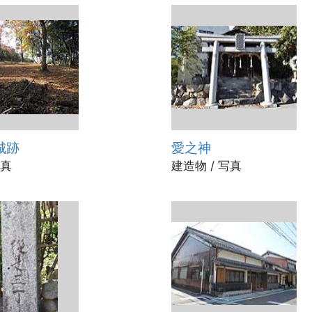
城跡
愛之神
写真
建造物 / 写真