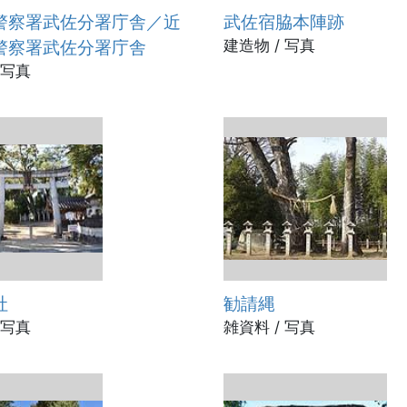
警察署武佐分署庁舎／近
武佐宿脇本陣跡
警察署武佐分署庁舎
建造物 / 写真
 写真
社
勧請縄
 写真
雑資料 / 写真