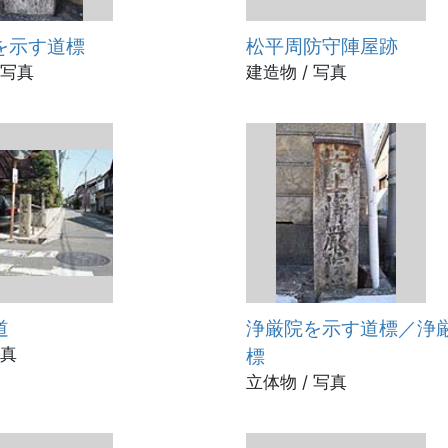
を示す道標
松平周防守陣屋跡
 写真
建造物 / 写真
道
浄厳院を示す道標／浄
写真
標
立体物 / 写真