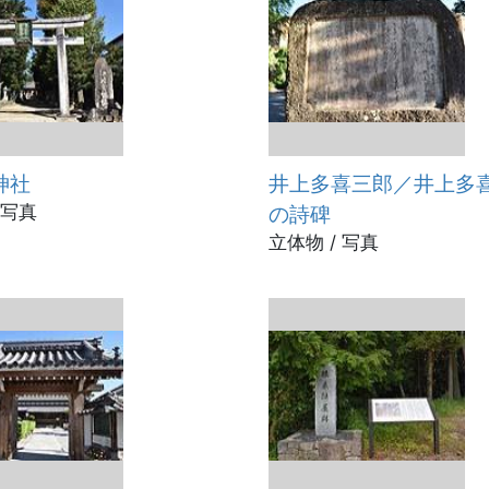
神社
井上多喜三郎／井上多
 写真
の詩碑
立体物 / 写真