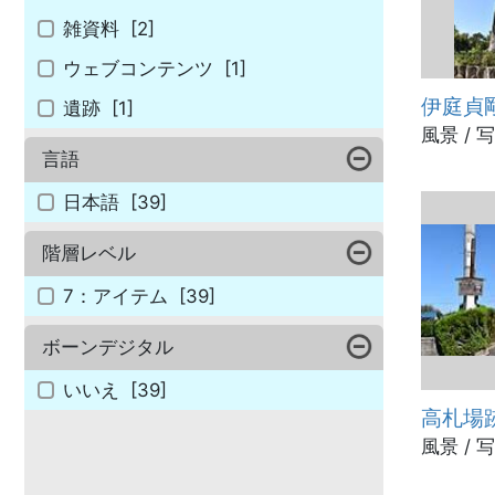
雑資料
[2]
ウェブコンテンツ
[1]
伊庭貞
遺跡
[1]
風景 / 
言語
日本語
[39]
階層レベル
7：アイテム
[39]
ボーンデジタル
いいえ
[39]
高札場
風景 / 