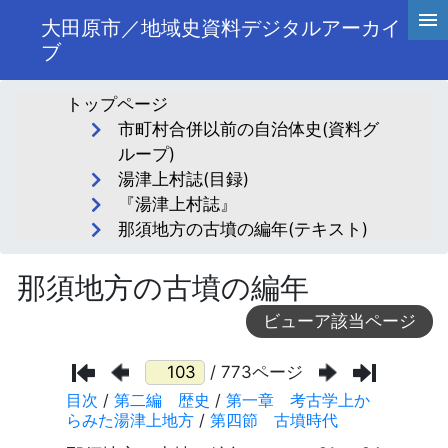
大田原市／地域史資料デジタルアーカイ
ブ
トップページ
市町村合併以前の自治体史(資料グ
ループ)
湯津上村誌(目録)
『湯津上村誌』
那須地方の古墳の編年(テキスト)
那須地方の古墳の編年
ビューア該当ページ
/ 773ページ