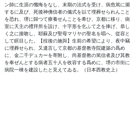
ン師に生涯の懺悔をなし、末期の法式を受け、病危篤に瀕
するに及び、死後神佛信者の儀式を以て埋葬せられんこと
を恐れ、堺に歸つて療養せんことを希ひ、京都に移り、病
室に天主の禮拜所を設け、十字形を乞ふて之を捧げ、恭し
く之に接吻し、耶蘇及び聖母マリヤの聖名を唱へ、從容と
して瞑目した。【歿後の施與】生前の希望により、夜中竊
に埋葬せられ、又遺言して京都の基督教寺院建築の爲め
に、金二千デュカーを寄附し、尚基督教の篤信者及び其教
を奉ぜんとする病者五十人を收容する爲めに、堺の市街に
病院一棟を建設したと見えてゐる。（日本西教史上）