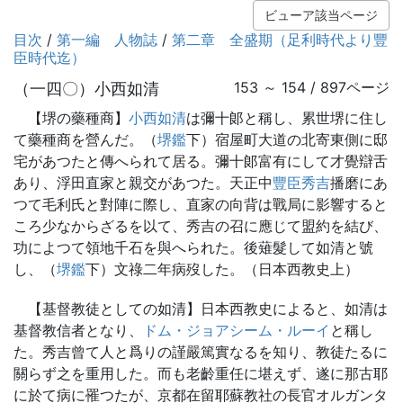
ビューア該当ページ
目次
/
第一編 人物誌
/
第二章 全盛期（足利時代より豐
臣時代迄）
（一四〇）小西如清
153 ～ 154 / 897ページ
【堺の藥種商】
小西如清
は彌十郞と稱し、累世堺に住し
て藥種商を營んだ。（
堺鑑
下）宿屋町大道の北寄東側に邸
宅があつたと傳へられて居る。彌十郞富有にして才覺辯舌
あり、浮田直家と親交があつた。天正中
豐臣秀吉
播磨にあ
つて毛利氏と對陣に際し、直家の向背は戰局に影響すると
ころ少なからざるを以て、秀吉の召に應じて盟約を結び、
功によつて領地千石を與へられた。後薙髮して如清と號
し、（
堺鑑
下）文祿二年病歿した。（日本西教史上）
【基督教徒としての如清】日本西教史によると、如清は
基督教信者となり、
ドム・ジョアシーム・ルーイ
と稱し
た。秀吉曾て人と爲りの謹嚴篤實なるを知り、教徒たるに
關らず之を重用した。而も老齡重任に堪えず、遂に那古耶
に於て病に罹つたが、京都在留耶蘇教社の長官オルガンタ