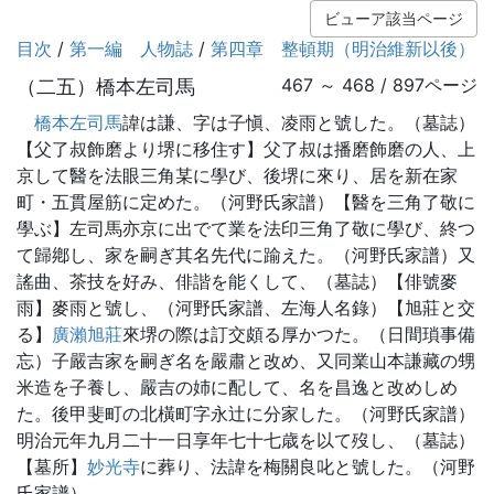
ビューア該当ページ
目次
/
第一編 人物誌
/
第四章 整頓期（明治維新以後）
（二五）橋本左司馬
467 ～ 468 / 897ページ
橋本左司馬
諱は謙、字は子愼、凌雨と號した。（墓誌）
【父了叔飾磨より堺に移住す】父了叔は播磨飾磨の人、上
京して醫を法眼三角某に學び、後堺に來り、居を新在家
町・五貫屋筋に定めた。（河野氏家譜）【醫を三角了敬に
學ぶ】左司馬亦京に出でて業を法印三角了敬に學び、終つ
て歸鄕し、家を嗣ぎ其名先代に踰えた。（河野氏家譜）又
謠曲、茶技を好み、俳諧を能くして、（墓誌）【俳號麥
雨】麥雨と號し、（河野氏家譜、左海人名錄）【旭莊と交
る】
廣瀨旭莊
來堺の際は訂交頗る厚かつた。（日間瑣事備
忘）子嚴吉家を嗣ぎ名を嚴肅と改め、又同業山本謙藏の甥
米造を子養し、嚴吉の姉に配して、名を昌逸と改めしめ
た。後甲斐町の北橫町字永辻に分家した。（河野氏家譜）
明治元年九月二十一日享年七十七歳を以て歿し、（墓誌）
【墓所】
妙光寺
に葬り、法諱を梅關良叱と號した。（河野
氏家譜）