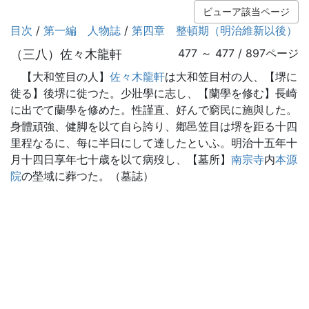
ビューア該当ページ
目次
/
第一編 人物誌
/
第四章 整頓期（明治維新以後）
（三八）佐々木龍軒
477 ～ 477 / 897ページ
【大和笠目の人】
佐々木龍軒
は大和笠目村の人、【堺に
徙る】後堺に徙つた。少壯學に志し、【蘭學を修む】長崎
に出でて蘭學を修めた。性謹直、好んで窮民に施與した。
身體頑強、健脚を以て自ら誇り、鄕邑笠目は堺を距る十四
里程なるに、每に半日にして達したといふ。明治十五年十
月十四日享年七十歳を以て病歿し、【墓所】
南宗寺
内
本源
院
の塋域に葬つた。（墓誌）