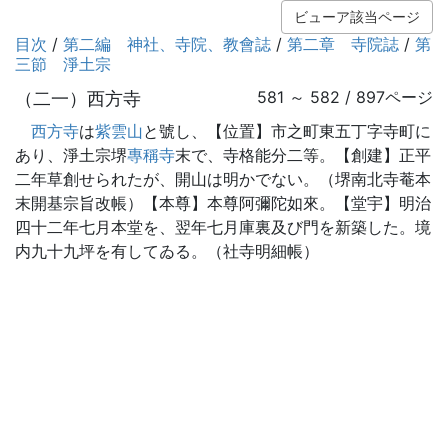
ビューア該当ページ
目次
/
第二編 神社、寺院、教會誌
/
第二章 寺院誌
/
第
三節 淨土宗
（二一）西方寺
581 ～ 582 / 897ページ
西方寺
は
紫雲山
と號し、【位置】市之町東五丁字寺町に
あり、淨土宗堺
專稱寺
末で、寺格能分二等。【創建】正平
二年草創せられたが、開山は明かでない。（堺南北寺菴本
末開基宗旨改帳）【本尊】本尊阿彌陀如來。【堂宇】明治
四十二年七月本堂を、翌年七月庫裏及び門を新築した。境
内九十九坪を有してゐる。（社寺明細帳）