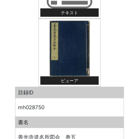
テキスト
ビューア
目録ID
mh028750
書名
善光寺道名所図会 巻五