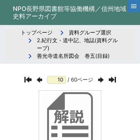
NPO長野県図書館等協働機構／信州地域
史料アーカイブ
トップページ
資料グループ選択
2.紀行文・道中記、地誌(資料グル
ープ)
善光寺道名所図会 巻五(目録)
/ 60ページ