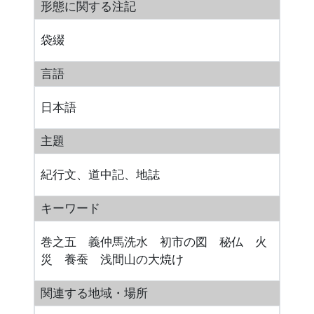
形態に関する注記
袋綴
言語
日本語
主題
紀行文、道中記、地誌
キーワード
巻之五 義仲馬洗水 初市の図 秘仏 火
災 養蚕 浅間山の大焼け
関連する地域・場所