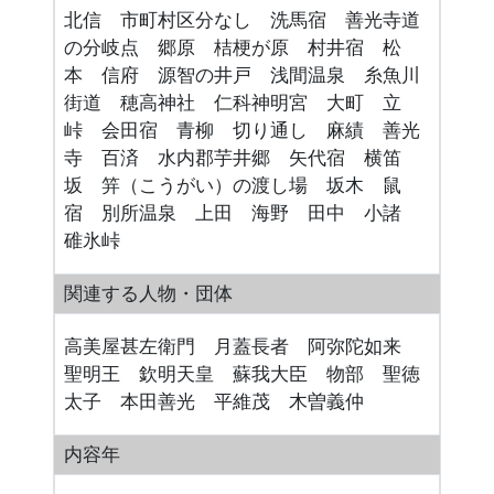
北信 市町村区分なし 洗馬宿 善光寺道
の分岐点 郷原 桔梗が原 村井宿 松
本 信府 源智の井戸 浅間温泉 糸魚川
街道 穂高神社 仁科神明宮 大町 立
峠 会田宿 青柳 切り通し 麻績 善光
寺 百済 水内郡芋井郷 矢代宿 横笛
坂 笄（こうがい）の渡し場 坂木 鼠
宿 別所温泉 上田 海野 田中 小諸
碓氷峠
関連する人物・団体
高美屋甚左衛門 月蓋長者 阿弥陀如来
聖明王 欽明天皇 蘇我大臣 物部 聖徳
太子 本田善光 平維茂 木曽義仲
内容年