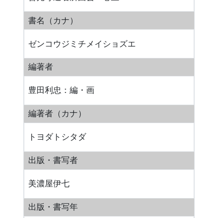
書名（カナ）
ゼンコウジミチメイショズエ
編著者
豊田利忠：編・画
編著者（カナ）
トヨダトシタダ
出版・書写者
美濃屋伊七
出版・書写年