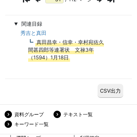
関連目録
秀吉と真田
真田昌幸・信幸・幸村宛佐久
間甚四郎等連署状 文禄3年
（1594）1月18日
資料グループ
テキスト一覧
キーワード一覧