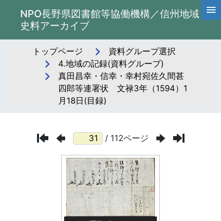
NPO長野県図書館等協働機構／信州地域
史料アーカイブ
トップページ
資料グループ選択
4.地域の記録(資料グループ)
真田昌幸・信幸・幸村宛佐久間甚
四郎等連署状 文禄3年（1594）1
月18日(目録)
/ 112ページ