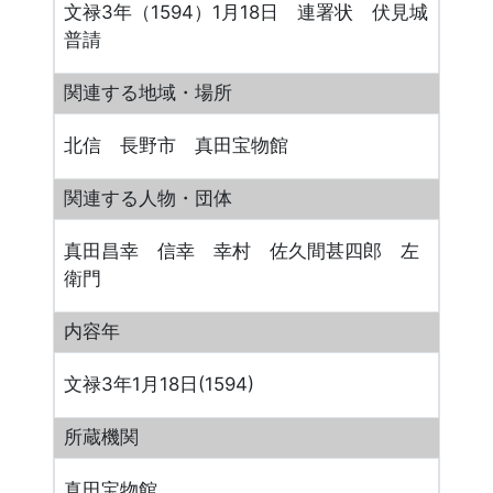
文禄3年（1594）1月18日 連署状 伏見城
普請
関連する地域・場所
北信 長野市 真田宝物館
関連する人物・団体
真田昌幸 信幸 幸村 佐久間甚四郎 左
衛門
内容年
文禄3年1月18日(1594)
所蔵機関
真田宝物館