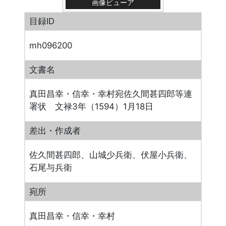
画像ビューア
目録ID
mh096200
文書名
真田昌幸・信幸・幸村宛佐久間甚四郎等連
署状 文禄3年（1594）1月18日
差出・作成者
佐久間甚四郎、山城少兵衛、伏屋小兵衛、
石尾与兵衛
宛所
真田昌幸・信幸・幸村