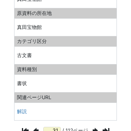
原資料の所在地
真田宝物館
カテゴリ区分
古文書
資料種別
書状
関連ページURL
解説
/ 112ページ